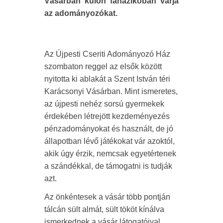
Vásárban külön faházikóban várja
az adományozókat.
Az Újpesti Cseriti Adományozó Ház
szombaton reggel az elsők között
nyitotta ki ablakát a Szent István téri
Karácsonyi Vásárban. Mint ismeretes,
az újpesti nehéz sorsú gyermekek
érdekében létrejött kezdeményezés
pénzadományokat és használt, de jó
állapotban lévő játékokat vár azoktól,
akik úgy érzik, nemcsak egyetértenek
a szándékkal, de támogatni is tudják
azt.
Az önkéntesek a vásár több pontján
tálcán sült almát, sült tököt kínálva
ismerkednek a vásár látogatóival,