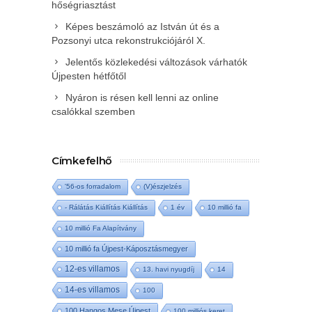
hőségriasztást
Képes beszámoló az István út és a
Pozsonyi utca rekonstrukciójáról X.
Jelentős közlekedési változások várhatók
Újpesten hétfőtől
Nyáron is résen kell lenni az online
csalókkal szemben
Címkefelhő
'56-os forradalom
(V)észjelzés
- Rálátás Kiállítás Kiállítás
1 év
10 millió fa
10 millió Fa Alapítvány
10 millió fa Újpest-Káposztásmegyer
12-es villamos
13. havi nyugdíj
14
14-es villamos
100
100 Hangos Mese Újpest
100 milliós keret