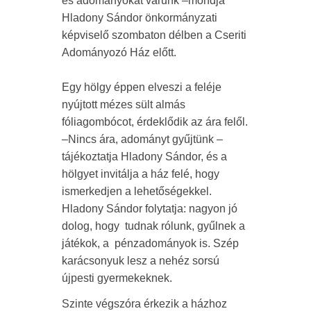
és adományokat várunk –mondja
Hladony Sándor önkormányzati
képviselő szombaton délben a Cseriti
Adományozó Ház előtt.
Egy hölgy éppen elveszi a feléje
nyújtott mézes sült almás
fóliagombócot, érdeklődik az ára felől.
–Nincs ára, adományt gyűjtünk –
tájékoztatja Hladony Sándor, és a
hölgyet invitálja a ház felé, hogy
ismerkedjen a lehetőségekkel.
Hladony Sándor folytatja: nagyon jó
dolog, hogy tudnak rólunk, gyűlnek a
játékok, a pénzadományok is. Szép
karácsonyuk lesz a nehéz sorsú
újpesti gyermekeknek.
Szinte végszóra érkezik a házhoz