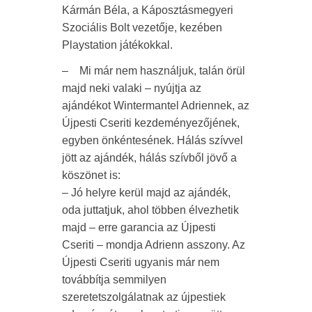
Kármán Béla, a Káposztásmegyeri
Szociális Bolt vezetője, kezében
Playstation játékokkal.
– Mi már nem használjuk, talán örül
majd neki valaki – nyújtja az
ajándékot Wintermantel Adriennek, az
Újpesti Cseriti kezdeményezőjének,
egyben önkéntesének. Hálás szívvel
jött az ajándék, hálás szívből jövő a
köszönet is:
– Jó helyre kerül majd az ajándék,
oda juttatjuk, ahol többen élvezhetik
majd – erre garancia az Újpesti
Cseriti – mondja Adrienn asszony. Az
Újpesti Cseriti ugyanis már nem
továbbítja semmilyen
szeretetszolgálatnak az újpestiek