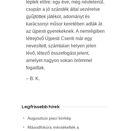
léptek előre: egy éve, még névtelenül,
csupán a jó szándék által vezérelve
gyűjtöttek játékot, adományt és
karácsonyi műsor keretében adták át
az újpesti gyerekeknek. A nemrégiben
létrejövő Újpesti Cseriti már egy
nevesített, számtalan helyen jelen
lévő, létező összefogást jelent,
amelyet nagyon sokan örömmel
fogadtak.
– B. K.
Legfrissebb hírek
Augusztusi piaci körkép
Másodfokúra mérsékelték a