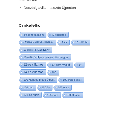
Nosztalgiavillamosozás Újpesten
Címkefelhő
'56-os forradalom
(V)észjelzés
- Rálátás Kiállítás Kiállítás
1 év
10 millió fa
10 millió Fa Alapítvány
10 millió fa Újpest-Káposztásmegyer
12-es villamos
13. havi nyugdíj
14
14-es villamos
100
100 Hangos Mese Újpest
100 milliós keret
100 nap
100 év
100 éves
121-es busz
135 éves
10000 forint