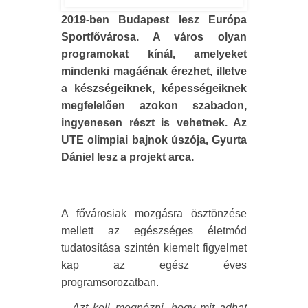
2019-ben Budapest lesz Európa
Sportfővárosa. A város olyan
programokat kínál, amelyeket
mindenki magáénak érezhet, illetve
a készségeiknek, képességeiknek
megfelelően azokon szabadon,
ingyenesen részt is vehetnek. Az
UTE olimpiai bajnok úszója, Gyurta
Dániel lesz a projekt arca.
A fővárosiak mozgásra ösztönzése
mellett az egészséges életmód
tudatosítása szintén kiemelt figyelmet
kap az egész éves
programsorozatban.
–
Azt kell megnézni, hogy mit adhat