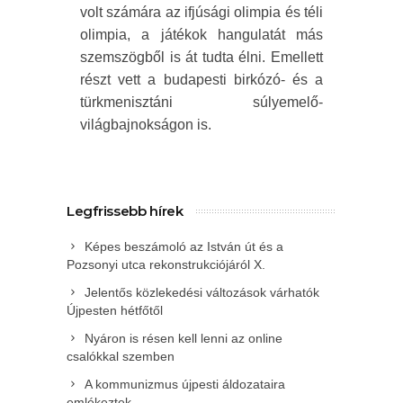
volt számára az ifjúsági olimpia és téli
olimpia, a játékok hangulatát más
szemszögből is át tudta élni. Emellett
részt vett a budapesti birkózó- és a
türkmenisztáni súlyemelő-
világbajnokságon is.
Legfrissebb hírek
Képes beszámoló az István út és a
Pozsonyi utca rekonstrukciójáról X.
Jelentős közlekedési változások várhatók
Újpesten hétfőtől
Nyáron is résen kell lenni az online
csalókkal szemben
A kommunizmus újpesti áldozataira
emlékeztek