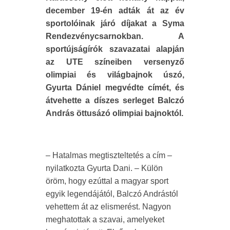
december 19-én adták át az év
sportolóinak járó díjakat a Syma
Rendezvénycsarnokban. A
sportújságírók szavazatai alapján
az UTE színeiben versenyző
olimpiai és világbajnok úszó,
Gyurta Dániel megvédte címét, és
átvehette a díszes serleget Balczó
András öttusázó olimpiai bajnoktól.
– Hatalmas megtiszteltetés a cím –
nyilatkozta Gyurta Dani. – Külön
öröm, hogy ezúttal a magyar sport
egyik legendájától, Balczó Andrástól
vehettem át az elismerést. Nagyon
meghatottak a szavai, amelyeket