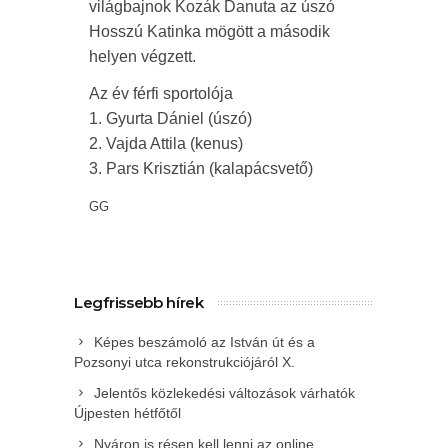
világbajnok Kozák Danuta az úszó
Hosszú Katinka mögött a második
helyen végzett.
Az év férfi sportolója
1. Gyurta Dániel (úszó)
2. Vajda Attila (kenus)
3. Pars Krisztián (kalapácsvető)
GG
Legfrissebb hírek
Képes beszámoló az István út és a
Pozsonyi utca rekonstrukciójáról X.
Jelentős közlekedési változások várhatók
Újpesten hétfőtől
Nyáron is résen kell lenni az online