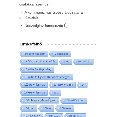
csalókkal szemben
A kommunizmus újpesti áldozataira
emlékeztek
Nosztalgiavillamosozás Újpesten
Címkefelhő
'56-os forradalom
(V)észjelzés
- Rálátás Kiállítás Kiállítás
1 év
10 millió fa
10 millió Fa Alapítvány
10 millió fa Újpest-Káposztásmegyer
12-es villamos
13. havi nyugdíj
14
14-es villamos
100
100 Hangos Mese Újpest
100 milliós keret
100 nap
100 év
100 éves
121-es busz
135 éves
10000 forint