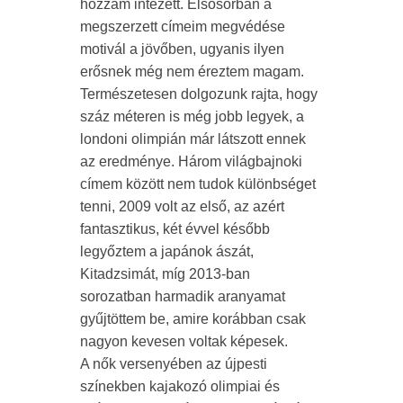
hozzám intézett. Elsősorban a
megszerzett címeim megvédése
motivál a jövőben, ugyanis ilyen
erősnek még nem éreztem magam.
Természetesen dolgozunk rajta, hogy
száz méteren is még jobb legyek, a
londoni olimpián már látszott ennek
az eredménye. Három világbajnoki
címem között nem tudok különbséget
tenni, 2009 volt az első, az azért
fantasztikus, két évvel később
legyőztem a japánok ászát,
Kitadzsimát, míg 2013-ban
sorozatban harmadik aranyamat
gyűjtöttem be, amire korábban csak
nagyon kevesen voltak képesek.
A nők versenyében az újpesti
színekben kajakozó olimpiai és