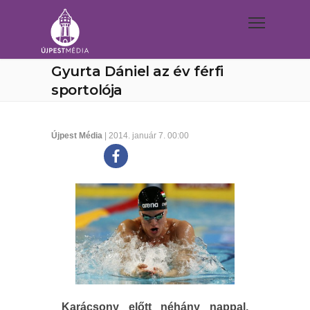
Gyurta Dániel az év férfi
sportolója
Újpest Média
| 2014. január 7. 00:00
Karácsony előtt néhány nappal,