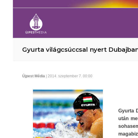
Gyurta világcsúccsal nyert Dubajba
Újpest Média
| 2014. szeptember 7. 00:00
Gyurta 
után meg
sohase
magabiz