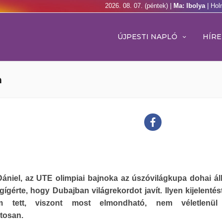
2026. 08. 07. (péntek) |
Ma: Ibolya
| Hol
ÚJPESTI NAPLÓ
HÍRE
n
Dániel, az UTE olimpiai bajnoka az úszóvilágkupa dohai á
ígérte, hogy Dubajban világrekordot javít. Ilyen kijelentés
m tett, viszont most elmondható, nem véletlenül 
tosan.