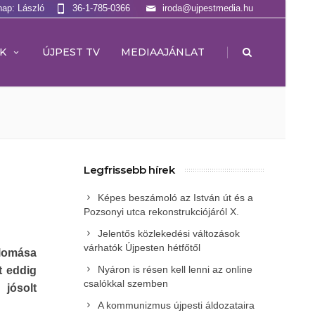
nap: László
36-1-785-0366
iroda@ujpestmedia.hu
|
K
ÚJPEST TV
MEDIAAJÁNLAT
Legfrissebb hírek
Képes beszámoló az István út és a
Pozsonyi utca rekonstrukciójáról X.
Jelentős közlekedési változások
várhatók Újpesten hétfőtől
llomása
Nyáron is résen kell lenni az online
t eddig
csalókkal szemben
jósolt
A kommunizmus újpesti áldozataira