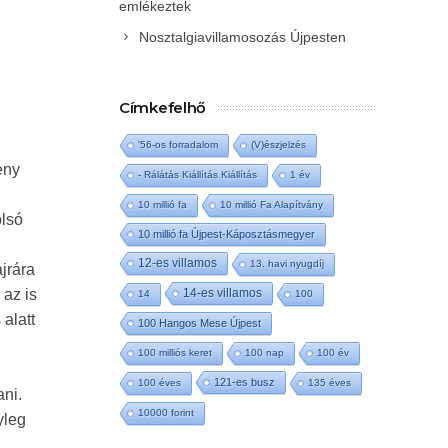
emlékeztek
Nosztalgiavillamosozás Újpesten
Címkefelhő
'56-os forradalom
(V)észjelzés
eny
- Rálátás Kiállítás Kiállítás
1 év
10 millió fa
10 millió Fa Alapítvány
olsó
10 millió fa Újpest-Káposztásmegyer
12-es villamos
13. havi nyugdíj
jrára
 az is
14-es villamos
14
100
alatt
100 Hangos Mese Újpest
100 milliós keret
100 nap
100 év
121-es busz
100 éves
135 éves
ani.
10000 forint
yleg