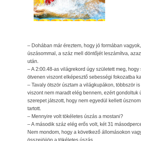
– Dohában már éreztem, hogy jó formában vagyok
úszásommal, a száz mell döntőjét leszámítva, azaz 
után.
– A 2:00.48-as világrekord úgy született meg, hogy s
ötvenen viszont elképesztő sebességi fokozatba ka
– Tavaly ötször úsztam a világkupákon, többször is
viszont nem maradt elég bennem, ezért gondoltuk ú
szerepet játszott, hogy nem egyedül kellett úszno
tartott.
– Mennyire volt tökéletes úszás a mostani?
– A második száz elég erős volt, két 31 másodpercen
Nem mondom, hogy a következő állomásokon vagy 
összejöjjön a tökéletes úszás.