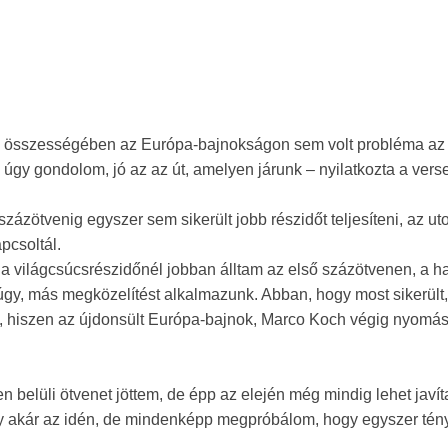
, összességében az Európa-bajnokságon sem volt probléma az
úgy gondolom, jó az az út, amelyen járunk – nyilatkozta a vers
zázötvenig egyszer sem sikerült jobb részidőt teljesíteni, az ut
pcsoltál.
 a világcsúcsrészidőnél jobban álltam az első százötvenen, a ha
gy, más megközelítést alkalmazunk. Abban, hogy most sikerült,
m, hiszen az újdonsült Európa-bajnok, Marco Koch végig nyomás 
 belüli ötvenet jöttem, de épp az elején még mindig lehet javít
akár az idén, de mindenképp megpróbálom, hogy egyszer tén