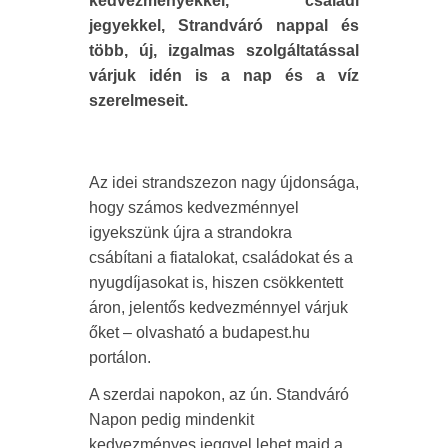
kedvezményekkel, családi
jegyekkel, Strandváró nappal és
több, új, izgalmas szolgáltatással
várjuk idén is a nap és a víz
szerelmeseit.
Az idei strandszezon nagy újdonsága,
hogy számos kedvezménnyel
igyekszünk újra a strandokra
csábítani a fiatalokat, családokat és a
nyugdíjasokat is, hiszen csökkentett
áron, jelentős kedvezménnyel várjuk
őket – olvasható a budapest.hu
portálon.
A szerdai napokon, az ún. Standváró
Napon pedig mindenkit
kedvezményes jeggyel lehet majd a