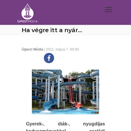
Ha végre itt a nyár…
Újpest Média
| 2011. május 7. 00:00
Gyerek-, diák-, nyugdíjas