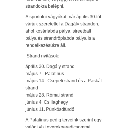
strandokra belépni.
A sportolni vágyókat már április 30-tól
várjuk szeretettel a Dagály strandon,
ahol kosárlabda pálya, streetball
pálya és strandröplabda pálya is a
rendelkezésükre áll.
Strand nyitások:
április 30. Dagály strand
május 7. Palatinus
május 14. Csepeli strand és a Paskál
strand
május 28. Római strand
június 4. Csillaghegy
június 11. Pünkösdfürdő
A Palatinus pedig terveink szerint egy
valódi vízi gyerekparadicsommá