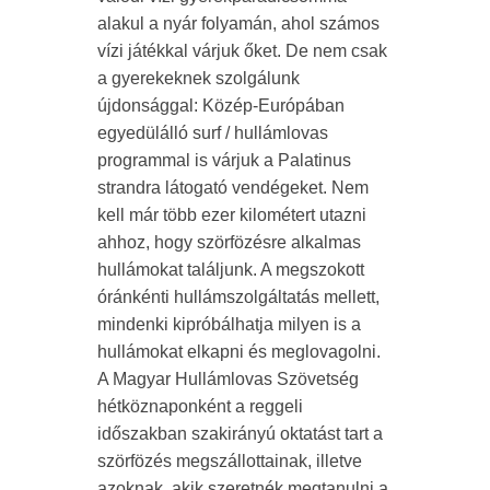
alakul a nyár folyamán, ahol számos
vízi játékkal várjuk őket. De nem csak
a gyerekeknek szolgálunk
újdonsággal: Közép-Európában
egyedülálló surf / hullámlovas
programmal is várjuk a Palatinus
strandra látogató vendégeket. Nem
kell már több ezer kilométert utazni
ahhoz, hogy szörfözésre alkalmas
hullámokat találjunk. A megszokott
óránkénti hullámszolgáltatás mellett,
mindenki kipróbálhatja milyen is a
hullámokat elkapni és meglovagolni.
A Magyar Hullámlovas Szövetség
hétköznaponként a reggeli
időszakban szakirányú oktatást tart a
szörfözés megszállottainak, illetve
azoknak, akik szeretnék megtanulni a