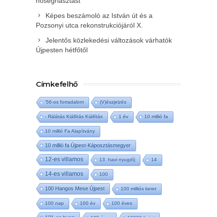
hőségriasztást
Képes beszámoló az István út és a
Pozsonyi utca rekonstrukciójáról X.
Jelentős közlekedési változások várhatók
Újpesten hétfőtől
Címkefelhő
'56-os forradalom
(V)észjelzés
- Rálátás Kiállítás Kiállítás
1 év
10 millió fa
10 millió Fa Alapítvány
10 millió fa Újpest-Káposztásmegyer
12-es villamos
13. havi nyugdíj
14
14-es villamos
100
100 Hangos Mese Újpest
100 milliós keret
100 nap
100 év
100 éves