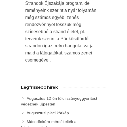
Strandok Éjszakája program, de
reményeink szerint a nyár folyamán
még számos egyéb zenés
rendezvénnyel tesszük még
színesebbé a strand életet, pl.
terveink szerint a Pünkösdfürdői
strandon igazi retro hangulat várja
majd a látogatókat, számos zenei
csemegével.
Legfrissebb hírek
Augusztus 12-én földi szúnyoggyérítést
végeznek Újpesten
Augusztusi piaci körkép
Másodfokúra mérsékelték a