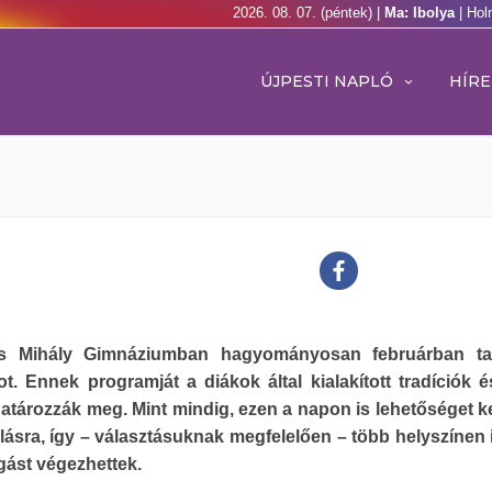
2026. 08. 07. (péntek) |
Ma: Ibolya
| Hol
ÚJPESTI NAPLÓ
HÍRE
s Mihály Gimnáziumban hagyományosan februárban tar
t. Ennek programját a diákok által kialakított tradíciók é
határozzák meg. Mint mindig, ezen a napon is lehetőséget k
lásra, így – választásuknak megfelelően – több helyszínen i
gást végezhettek.