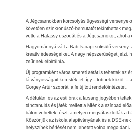
A Jégcsarnokban korcsolyás ügyességi versenyeke
követően szinkronúszó-bemutatót tekinthettek meg. 
vette a Halassy uszodát és a Jégcsarnokot, ahol a
Hagyománnyá vált a Babits-napi sütisütő verseny, 
kreatív édességeiket. A nagy népszerűséget jelzi, 
zsűrinek elbírálnia.
Új programként városismereti sétát is tehettek az 
látványosságait keresték fel, így – többek között – 
Görgey Artúr szobrát, a felújított rendelőintézetet.
A délutáni és az esti órák a farsang jegyében telt
tánctanulás és játék mellett a Miénk a színpad elő
bálon vehettek részt, amelyen megválasztották a bál 
Köszönjük az iskola alapítványának és a DSE-nek a
helyszínek bérlését nem lehetett volna megoldani.