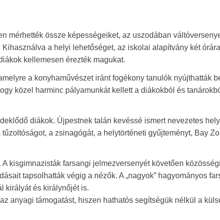
n mérhették össze képességeiket, az uszodában váltóverseny
Kihasználva a helyi lehetőséget, az iskolai alapítvány két órár
 diákok kellemesen érezték magukat.
amelyre a konyhaművészet iránt fogékony tanulók nyújthatták b
hogy közel harminc pályamunkát kellett a diákokból és tanárokbó
érdeklődő diákok. Újpestnek talán kevéssé ismert nevezetes hely
a tűzoltóságot, a zsinagógát, a helytörténeti gyűjteményt, Bay Zo
ek. A kisgimnazisták farsangi jelmezversenyét követően közösség
adásait tapsolhatták végig a nézők. A „nagyok” hagyományos far
királyát és királynőjét is.
z anyagi támogatást, hiszen hathatós segítségük nélkül a küls