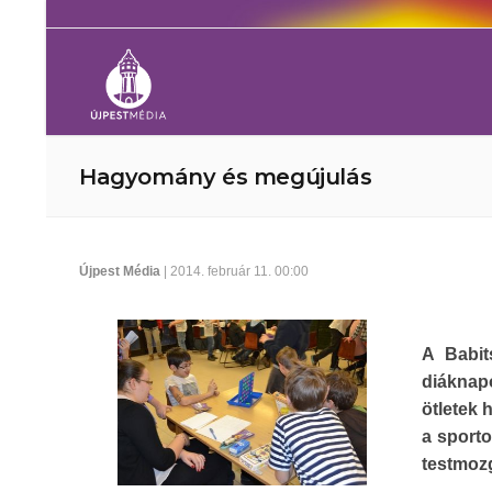
Hagyomány és megújulás
Újpest Média
| 2014. február 11. 00:00
A Babit
diáknapo
ötletek 
a sporto
testmoz