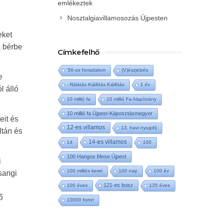
emlékeztek
Nosztalgiavillamosozás Újpesten
eket
a bérbe
Címkefelhő
'56-os forradalom
(V)észjelzés
e
- Rálátás Kiállítás Kiállítás
1 év
l álló
10 millió fa
10 millió Fa Alapítvány
10 millió fa Újpest-Káposztásmegyer
eit és
12-es villamos
13. havi nyugdíj
ltán és
14-es villamos
14
100
100 Hangos Mese Újpest
i
100 milliós keret
100 nap
100 év
sangi
121-es busz
100 éves
135 éves
ő
10000 forint