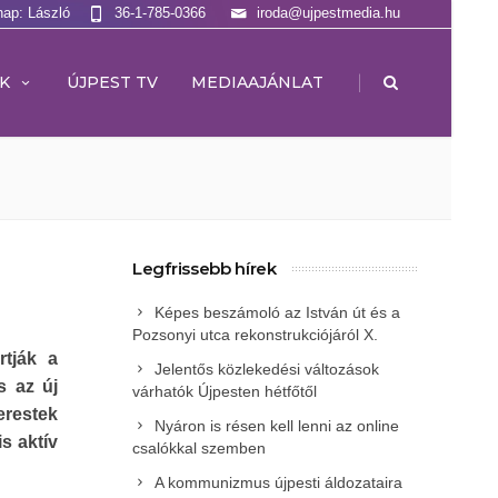
nap: László
36-1-785-0366
iroda@ujpestmedia.hu
|
K
ÚJPEST TV
MEDIAAJÁNLAT
Legfrissebb hírek
Képes beszámoló az István út és a
Pozsonyi utca rekonstrukciójáról X.
tják a
Jelentős közlekedési változások
s az új
várhatók Újpesten hétfőtől
erestek
Nyáron is résen kell lenni az online
s aktív
csalókkal szemben
A kommunizmus újpesti áldozataira