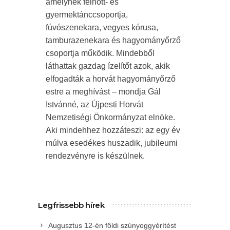
amelynek felnőtt- és
gyermektánccsoportja,
fúvószenekara, vegyes kórusa,
tamburazenekara és hagyományőrző
csoportja működik. Mindebből
láthattak gazdag ízelítőt azok, akik
elfogadták a horvát hagyományőrző
estre a meghívást – mondja Gál
Istvánné, az Újpesti Horvát
Nemzetiségi Önkormányzat elnöke.
Aki mindehhez hozzáteszi: az egy év
múlva esedékes huszadik, jubileumi
rendezvényre is készülnek.
Legfrissebb hírek
Augusztus 12-én földi szúnyoggyérítést