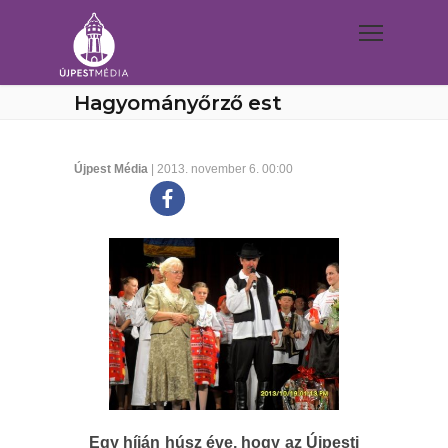
Hagyományőrző est
Újpest Média
| 2013. november 6. 00:00
Egy híján húsz éve, hogy az Újpesti