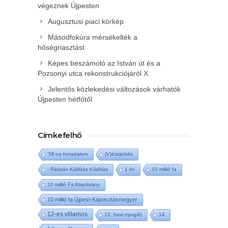
végeznek Újpesten
Augusztusi piaci körkép
Másodfokúra mérsékelték a
hőségriasztást
Képes beszámoló az István út és a
Pozsonyi utca rekonstrukciójáról X.
Jelentős közlekedési változások várhatók
Újpesten hétfőtől
Címkefelhő
'56-os forradalom
(V)észjelzés
- Rálátás Kiállítás Kiállítás
1 év
10 millió fa
10 millió Fa Alapítvány
10 millió fa Újpest-Káposztásmegyer
12-es villamos
13. havi nyugdíj
14