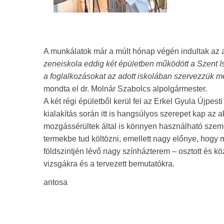
A munkálatok már a múlt hónap végén indultak az abl
zeneiskola eddig két épületben működött a Szent Ist
a foglalkozásokat az adott iskolában szervezzük me
mondta el dr. Molnár Szabolcs alpolgármester.
A két régi épületből kerül fel az Erkel Gyula Újpest
kialakítás során itt is hangsúlyos szerepet kap az a
mozgássérültek által is könnyen használható szem
termekbe tud költözni, emellett nagy előnye, hogy 
földszintjén lévő nagy színházterem – osztott és k
vizsgákra és a tervezett bemutatókra.
antosa