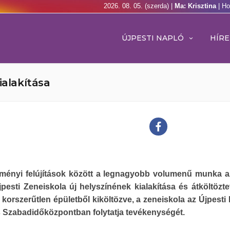
2026. 08. 05. (szerda) |
Ma: Krisztina
| Ho
ÚJPESTI NAPLÓ
HÍRE
ialakítása
zményi felújítások között a legnagyobb volumenű munka a
pesti Zeneiskola új helyszínének kialakítása és átköltözte
i korszerűtlen épületből kiköltözve, a zeneiskola az Újpesti 
 Szabadidőközpontban folytatja tevékenységét.