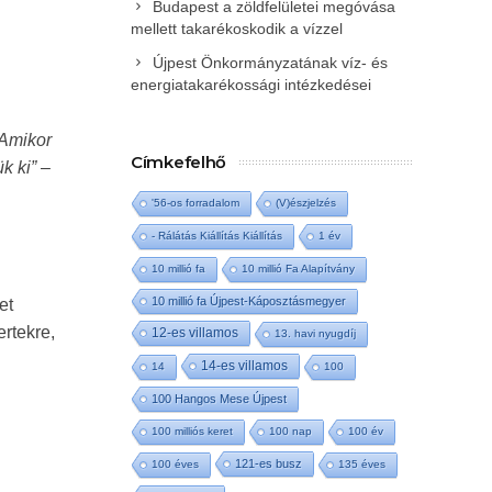
Budapest a zöldfelületei megóvása
mellett takarékoskodik a vízzel
Újpest Önkormányzatának víz- és
energiatakarékossági intézkedései
 Amikor
Címkefelhő
k ki”
–
'56-os forradalom
(V)észjelzés
- Rálátás Kiállítás Kiállítás
1 év
10 millió fa
10 millió Fa Alapítvány
10 millió fa Újpest-Káposztásmegyer
et
rtekre,
12-es villamos
13. havi nyugdíj
14-es villamos
14
100
100 Hangos Mese Újpest
100 milliós keret
100 nap
100 év
121-es busz
100 éves
135 éves