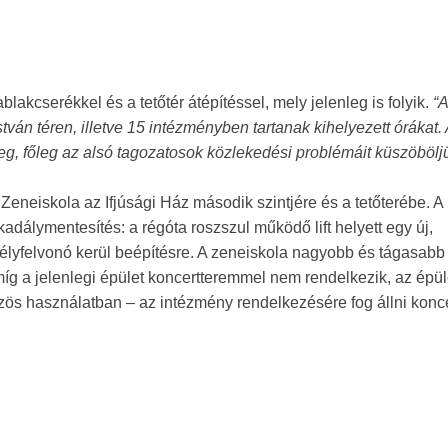
akcserékkel és a tetőtér átépítéssel, mely jelenleg is folyik.
“A
ván téren, illetve 15 intézményben tartanak kihelyezett órákat.
g, főleg az alsó tagozatosok közlekedési problémáit küszöböljü
i Zeneiskola az Ifjúsági Ház második szintjére és a tetőterébe. A
kadálymentesítés: a régóta roszszul működő lift helyett egy új,
élyfelvonó kerül beépítésre. A zeneiskola nagyobb és tágasabb
míg a jelenlegi épület koncertteremmel nem rendelkezik, az épül
özös használatban – az intézmény rendelkezésére fog állni konce