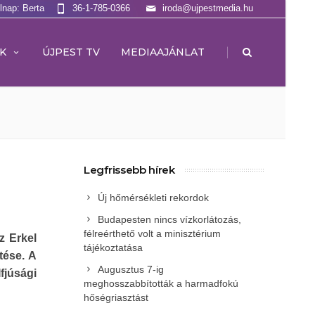
lnap: Berta
36-1-785-0366
iroda@ujpestmedia.hu
|
K
ÚJPEST TV
MEDIAAJÁNLAT
Legfrissebb hírek
Új hőmérsékleti rekordok
Budapesten nincs vízkorlátozás,
félreérthető volt a minisztérium
z Erkel
tájékoztatása
tése. A
Augusztus 7-ig
Ifjúsági
meghosszabbították a harmadfokú
hőségriasztást