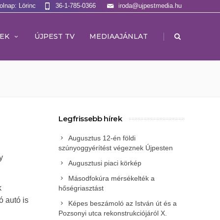
olnap: Lörinc
36-1-785-0366
iroda@ujpestmedia.hu
|
EK
ÚJPEST TV
MEDIAAJÁNLAT
Legfrissebb hírek
Augusztus 12-én földi
szúnyoggyérítést végeznek Újpesten
y
Augusztusi piaci körkép
Másodfokúra mérsékelték a
k
hőségriasztást
ó autó is
Képes beszámoló az István út és a
Pozsonyi utca rekonstrukciójáról X.