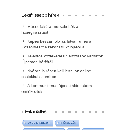
Legfrissebb hírek
Másodfokúra mérsékelték a
hőségriasztást
Képes beszámoló az István út és a
Pozsonyi utca rekonstrukciójáról X.
Jelentős közlekedési változások várhatók
Újpesten hétfőtől
Nyáron is résen kell lenni az online
csalókkal szemben
A kommunizmus újpesti áldozataira
emlékeztek
Címkefelhő
'56-os forradalom
(V)észjelzés