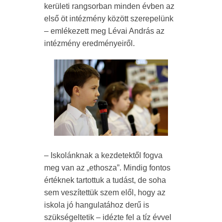
kerületi rangsorban minden évben az
első öt intézmény között szerepelünk
– emlékezett meg Lévai András az
intézmény eredményeiről.
– Iskolánknak a kezdetektől fogva
meg van az „ethosza”. Mindig fontos
értéknek tartottuk a tudást, de soha
sem veszítettük szem elől, hogy az
iskola jó hangulatához derű is
szükségeltetik – idézte fel a tíz évvel