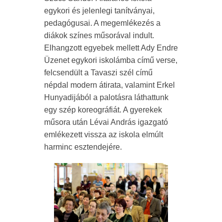
egykori és jelenlegi tanítványai,
pedagógusai. A megemlékezés a
diákok színes műsorával indult.
Elhangzott egyebek mellett Ady Endre
Üzenet egykori iskolámba című verse,
felcsendült a Tavaszi szél című
népdal modern átirata, valamint Erkel
Hunyadijából a palotásra láthattunk
egy szép koreográfiát. A gyerekek
műsora után Lévai András igazgató
emlékezett vissza az iskola elmúlt
harminc esztendejére.