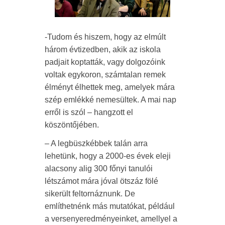
-Tudom és hiszem, hogy az elmúlt
három évtizedben, akik az iskola
padjait koptatták, vagy dolgozóink
voltak egykoron, számtalan remek
élményt élhettek meg, amelyek mára
szép emlékké nemesültek. A mai nap
erről is szól – hangzott el
köszöntőjében.
– A legbüszkébbek talán arra
lehetünk, hogy a 2000-es évek eleji
alacsony alig 300 főnyi tanulói
létszámot mára jóval ötszáz fölé
sikerült feltornáznunk. De
említhetnénk más mutatókat, például
a versenyeredményeinket, amellyel a