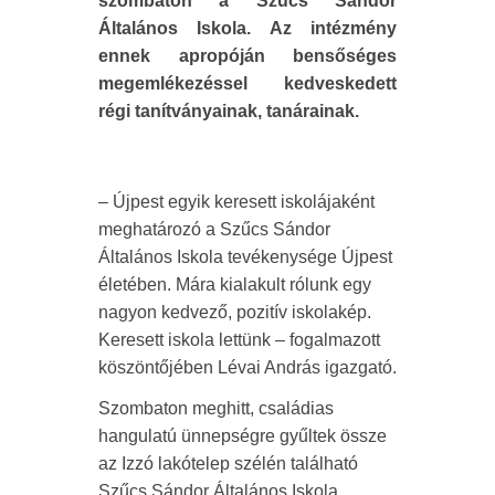
szombaton a Szűcs Sándor
Általános Iskola. Az intézmény
ennek apropóján bensőséges
megemlékezéssel kedveskedett
régi tanítványainak, tanárainak.
– Újpest egyik keresett iskolájaként
meghatározó a Szűcs Sándor
Általános Iskola tevékenysége Újpest
életében. Mára kialakult rólunk egy
nagyon kedvező, pozitív iskolakép.
Keresett iskola lettünk – fogalmazott
köszöntőjében Lévai András igazgató.
Szombaton meghitt, családias
hangulatú ünnepségre gyűltek össze
az Izzó lakótelep szélén található
Szűcs Sándor Általános Iskola