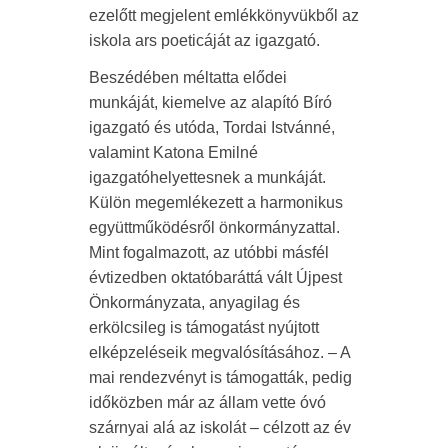
ezelőtt megjelent emlékkönyvükből az
iskola ars poeticáját az igazgató.
Beszédében méltatta elődei
munkáját, kiemelve az alapító Bíró
igazgató és utóda, Tordai Istvánné,
valamint Katona Emilné
igazgatóhelyettesnek a munkáját.
Külön megemlékezett a harmonikus
együttműködésről önkormányzattal.
Mint fogalmazott, az utóbbi másfél
évtizedben oktatóbaráttá vált Újpest
Önkormányzata, anyagilag és
erkölcsileg is támogatást nyújtott
elképzeléseik megvalósításához. – A
mai rendezvényt is támogatták, pedig
időközben már az állam vette óvó
szárnyai alá az iskolát – célzott az év