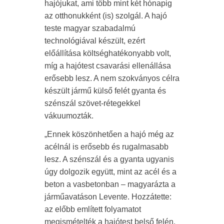
hajójukat, ami több mint két hónapig
az otthonukként (is) szolgál. A hajó
teste magyar szabadalmú
technológiával készült, ezért
előállítása költséghatékonyabb volt,
míg a hajótest csavarási ellenállása
erősebb lesz. A nem szokványos célra
készült jármű külső felét gyanta és
szénszál szövet-rétegekkel
vákuumozták.
„Ennek köszönhetően a hajó még az
acélnál is erősebb és rugalmasabb
lesz. A szénszál és a gyanta ugyanis
úgy dolgozik együtt, mint az acél és a
beton a vasbetonban – magyarázta a
járműavatáson Levente. Hozzátette:
az előbb említett folyamatot
megismételték a hajótest belső felén,