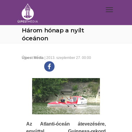
Három hónap a nyílt
óceánon
Újpest Média
| 2013. szeptember 27. 00:00
Az Atlanti-óceán átevezésére,
egyúttal Guinness-rekord