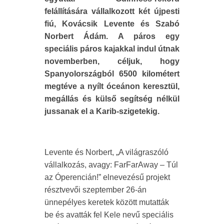
felállítására vállalkozott két újpesti
fiú, Kovácsik Levente és Szabó
Norbert Ádám. A páros egy
speciális páros kajakkal indul útnak
novemberben, céljuk, hogy
Spanyolországból 6500 kilométert
megtéve a nyílt óceánon keresztül,
megállás és külső segítség nélkül
jussanak el a Karib-szigetekig.
Levente és Norbert, „A világraszóló
vállalkozás, avagy: FarFarAway – Túl
az Óperencián!” elnevezésű projekt
résztvevői szeptember 26-án
ünnepélyes keretek között mutatták
be és avatták fel Kele nevű speciális