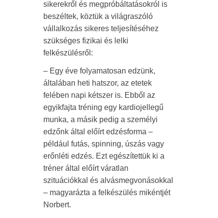
sikerekről és megpróbáltatásokról is
beszéltek, köztük a világraszóló
vállalkozás sikeres teljesítéséhez
szükséges fizikai és lelki
felkészülésről:
– Egy éve folyamatosan edzünk,
általában heti hatszor, az etetek
felében napi kétszer is. Ebből az
egyikfajta tréning egy kardiojellegű
munka, a másik pedig a személyi
edzőnk által előírt edzésforma –
például futás, spinning, úszás vagy
erőnléti edzés. Ezt egészítettük ki a
tréner által előírt váratlan
szituációkkal és alvásmegvonásokkal
– magyarázta a felkészülés mikéntjét
Norbert.