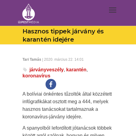
Hasznos tippek járvány és
karantén idejére
Tari Tamás
| 2020. március 22. 14:01
járványveszély
,
karantén
,
koronavírus
A bolíviai önkéntes tűzoltók által közzétett
infógrafikákat osztott meg a 444, melyek
hasznos tanácsokat tartalmaznak a
koronavírus-járvány idejére.
A spanyolból lefordított jótanácsok többek
között arról szólnak, hogyan és milyen