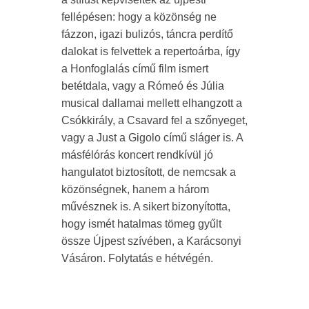
fellépésen: hogy a közönség ne
fázzon, igazi bulizós, táncra perdítő
dalokat is felvettek a repertoárba, így
a
Honfoglalás
című film ismert
betétdala, vagy a
Rómeó és Júlia
musical dallamai mellett elhangzott a
Csókkirály
, a
Csavard fel a szőnyeget
,
vagy a
Just a Gigolo
című sláger is. A
másfélórás koncert rendkívül jó
hangulatot biztosított, de nemcsak a
közönségnek, hanem a három
művésznek is. A sikert bizonyította,
hogy ismét hatalmas tömeg gyűlt
össze Újpest szívében, a Karácsonyi
Vásáron. Folytatás e hétvégén.