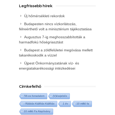
Legfrissebb hírek
Új hőmérsékleti rekordok
Budapesten nincs vízkorlátozás,
félreérthető volt a minisztérium tájékoztatása
Augusztus 7-ig meghosszabbították a
harmadfokú hőségriasztást
Budapest a zöldfelületei megóvása mellett
takarékoskodik a vízzel
Újpest Önkormányzatának víz- és
energiatakarékossági intézkedései
Címkefelhő
'56-os forradalom
(V)észjelzés
- Rálátás Kiállítás Kiállítás
1 év
10 millió fa
10 millió Fa Alapítvány