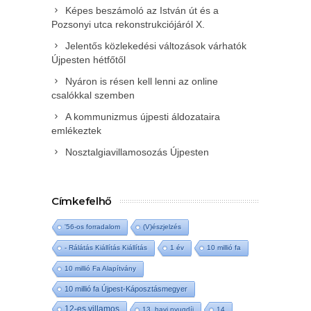
Képes beszámoló az István út és a
Pozsonyi utca rekonstrukciójáról X.
Jelentős közlekedési változások várhatók
Újpesten hétfőtől
Nyáron is résen kell lenni az online
csalókkal szemben
A kommunizmus újpesti áldozataira
emlékeztek
Nosztalgiavillamosozás Újpesten
Címkefelhő
'56-os forradalom
(V)észjelzés
- Rálátás Kiállítás Kiállítás
1 év
10 millió fa
10 millió Fa Alapítvány
10 millió fa Újpest-Káposztásmegyer
12-es villamos
13. havi nyugdíj
14