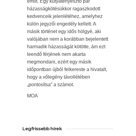
említ. Egy kutyatenyésztő pár
házasságkötésükkor ragaszkodott
kedvenceik jelenlétéhez, amelyhez
külön jegyzői engedély kellett. A
másik történet egy idős hölgyé, aki
valójában nem a korábban bejelentett
harmadik házasságát kötötte, ám ezt
leendő férjének nem akarta
megmondani, ezért egy másik
időpontban újból felkereste a hivatalt,
hogy a vőlegény távollétében
„pontosítsa” a számot.
MOA
Legfrissebb hírek