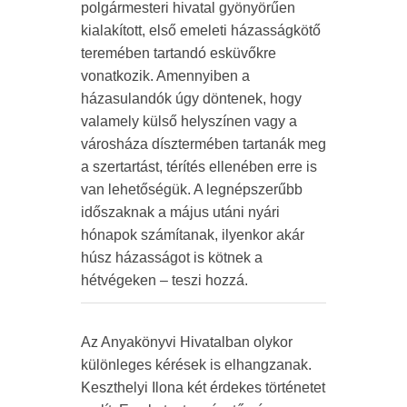
polgármesteri hivatal gyönyörűen
kialakított, első emeleti házasságkötő
teremében tartandó esküvőkre
vonatkozik. Amennyiben a
házasulandók úgy döntenek, hogy
valamely külső helyszínen vagy a
városháza dísztermében tartanák meg
a szertartást, térítés ellenében erre is
van lehetőségük. A legnépszerűbb
időszaknak a május utáni nyári
hónapok számítanak, ilyenkor akár
húsz házasságot is kötnek a
hétvégeken – teszi hozzá.
Az Anyakönyvi Hivatalban olykor
különleges kérések is elhangzanak.
Keszthelyi Ilona két érdekes történetet