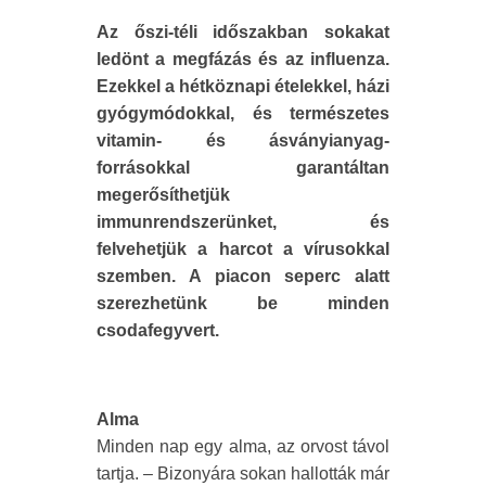
Az őszi-téli időszakban sokakat
ledönt a megfázás és az influenza.
Ezekkel a hétköznapi ételekkel, házi
gyógymódokkal, és természetes
vitamin- és ásványianyag-
forrásokkal garantáltan
megerősíthetjük
immunrendszerünket, és
felvehetjük a harcot a vírusokkal
szemben. A piacon seperc alatt
szerezhetünk be minden
csodafegyvert.
Alma
Minden nap egy alma, az orvost távol
tartja. – Bizonyára sokan hallották már