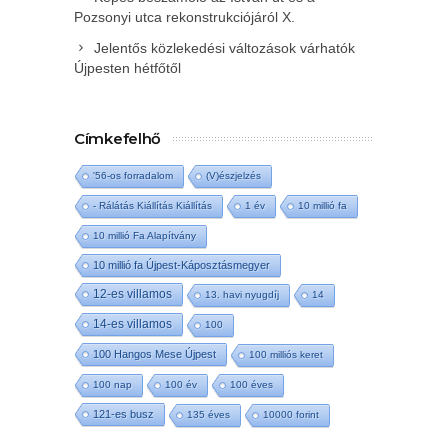
Pozsonyi utca rekonstrukciójáról X.
Jelentős közlekedési változások várhatók
Újpesten hétfőtől
Címkefelhő
'56-os forradalom
(V)észjelzés
- Rálátás Kiállítás Kiállítás
1 év
10 millió fa
10 millió Fa Alapítvány
10 millió fa Újpest-Káposztásmegyer
12-es villamos
13. havi nyugdíj
14
14-es villamos
100
100 Hangos Mese Újpest
100 milliós keret
100 nap
100 év
100 éves
121-es busz
135 éves
10000 forint