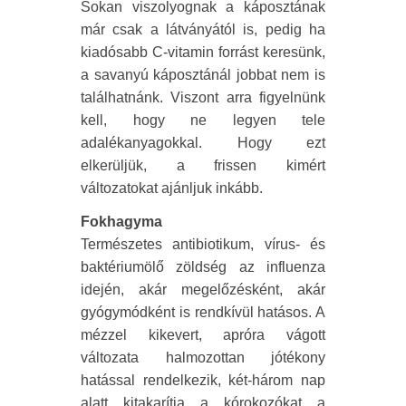
Sokan viszolyognak a káposztának
már csak a látványától is, pedig ha
kiadósabb C-vitamin forrást keresünk,
a savanyú káposztánál jobbat nem is
találhatnánk. Viszont arra figyelnünk
kell, hogy ne legyen tele
adalékanyagokkal. Hogy ezt
elkerüljük, a frissen kimért
változatokat ajánljuk inkább.
Fokhagyma
Természetes antibiotikum, vírus- és
baktériumölő zöldség az influenza
idején, akár megelőzésként, akár
gyógymódként is rendkívül hatásos. A
mézzel kikevert, apróra vágott
változata halmozottan jótékony
hatással rendelkezik, két-három nap
alatt kitakarítja a kórokozókat a