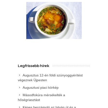
Legfrissebb hírek
Augusztus 12-én földi szúnyoggyérítést
végeznek Újpesten
Augusztusi piaci körkép
Másodfokúra mérsékelték a
hőségriasztást
Képes beszámoló az István út és a