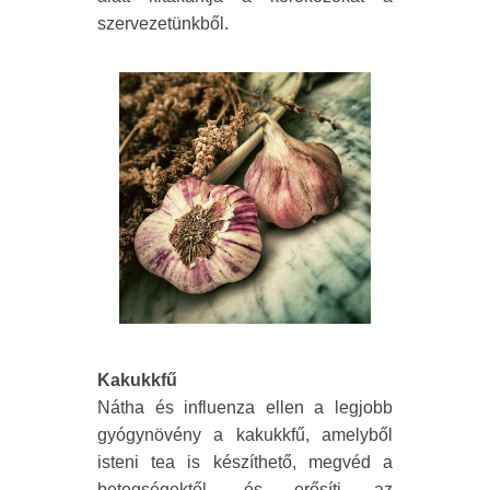
szervezetünkből.
Kakukkfű
Nátha és influenza ellen a legjobb
gyógynövény a kakukkfű, amelyből
isteni tea is készíthető, megvéd a
betegségektől, és erősíti az