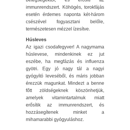
immunrendszert. Köhögés, torokfájás
esetén érdemes naponta két-három
csészével fogyasztani belőle,
természetesen mézzel ízesítve.
Húsleves
Az igazi csodafegyver! A nagymama
húslevese, mindenkinek ez jut
eszébe, ha megfázás és influenza
gyötri. Egy jó nagy tál a nagyi
gyógyító leveséből, és máris jobban
érezzük magunkat. Mindezt a benne
főtt zöldségeknek köszönhetjük,
amelyek vitamintartalmuk miatt
erősítik az immunrendszert, és
hozzásegítenek minket a
mihamarabbi gyógyuláshoz.