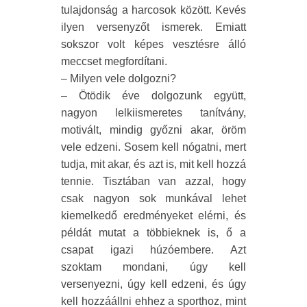
tulajdonság a harcosok között. Kevés
ilyen versenyzőt ismerek. Emiatt
sokszor volt képes vesztésre álló
meccset megfordítani.
– Milyen vele dolgozni?
– Ötödik éve dolgozunk együtt,
nagyon lelkiismeretes tanítvány,
motivált, mindig győzni akar, öröm
vele edzeni. Sosem kell nógatni, mert
tudja, mit akar, és azt is, mit kell hozzá
tennie. Tisztában van azzal, hogy
csak nagyon sok munkával lehet
kiemelkedő eredményeket elérni, és
példát mutat a többieknek is, ő a
csapat igazi húzóembere. Azt
szoktam mondani, úgy kell
versenyezni, úgy kell edzeni, és úgy
kell hozzáállni ehhez a sporthoz, mint