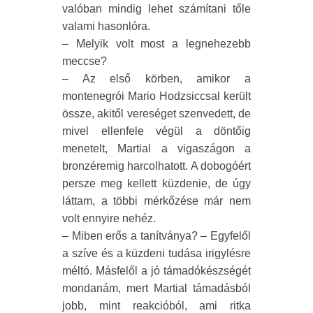
valóban mindig lehet számítani tőle
valami hasonlóra.
– Melyik volt most a legnehezebb
meccse?
– Az első körben, amikor a
montenegrói Mario Hodzsiccsal került
össze, akitől vereséget szenvedett, de
mivel ellenfele végül a döntőig
menetelt, Martial a vigaszágon a
bronzéremig harcolhatott. A dobogóért
persze meg kellett küzdenie, de úgy
láttam, a többi mérkőzése már nem
volt ennyire nehéz.
– Miben erős a tanítványa? – Egyfelől
a szíve és a küzdeni tudása irigylésre
méltó. Másfelől a jó támadókészségét
mondanám, mert Martial támadásból
jobb, mint reakcióból, ami ritka