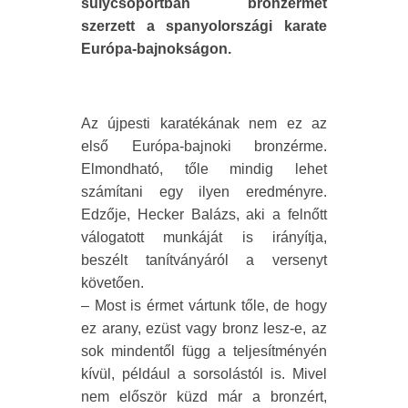
súlycsoportban bronzérmet
szerzett a spanyolországi karate
Európa-bajnokságon.
Az újpesti karatékának nem ez az
első Európa-bajnoki bronzérme.
Elmondható, tőle mindig lehet
számítani egy ilyen eredményre.
Edzője, Hecker Balázs, aki a felnőtt
válogatott munkáját is irányítja,
beszélt tanítványáról a versenyt
követően.
– Most is érmet vártunk tőle, de hogy
ez arany, ezüst vagy bronz lesz-e, az
sok mindentől függ a teljesítményén
kívül, például a sorsolástól is. Mivel
nem először küzd már a bronzért,