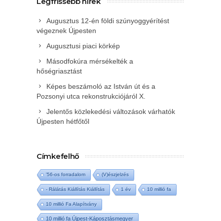
Legfrissebb hírek
Augusztus 12-én földi szúnyoggyérítést
végeznek Újpesten
Augusztusi piaci körkép
Másodfokúra mérsékelték a
hőségriasztást
Képes beszámoló az István út és a
Pozsonyi utca rekonstrukciójáról X.
Jelentős közlekedési változások várhatók
Újpesten hétfőtől
Címkefelhő
'56-os forradalom
(V)észjelzés
- Rálátás Kiállítás Kiállítás
1 év
10 millió fa
10 millió Fa Alapítvány
10 millió fa Újpest-Káposztásmegyer