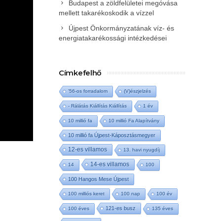
Budapest a zöldfelületei megóvása
mellett takarékoskodik a vízzel
Újpest Önkormányzatának víz- és
energiatakarékossági intézkedései
Címkefelhő
'56-os forradalom
(V)észjelzés
- Rálátás Kiállítás Kiállítás
1 év
10 millió fa
10 millió Fa Alapítvány
10 millió fa Újpest-Káposztásmegyer
12-es villamos
13. havi nyugdíj
14-es villamos
14
100
100 Hangos Mese Újpest
100 milliós keret
100 nap
100 év
121-es busz
100 éves
135 éves