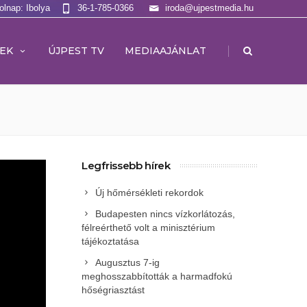
olnap: Ibolya
36-1-785-0366
iroda@ujpestmedia.hu
|
EK
ÚJPEST TV
MEDIAAJÁNLAT
Legfrissebb hírek
Új hőmérsékleti rekordok
Budapesten nincs vízkorlátozás,
félreérthető volt a minisztérium
tájékoztatása
Augusztus 7-ig
meghosszabbították a harmadfokú
hőségriasztást