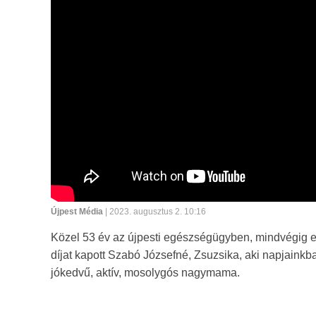
Újpest Média
| 2023. augusztus 2. 10:16
Közel 53 év az újpesti egészségügyben, mindvégig emp
díjat kapott Szabó Józsefné, Zsuzsika, aki napjain
jókedvű, aktív, mosolygós nagymama.