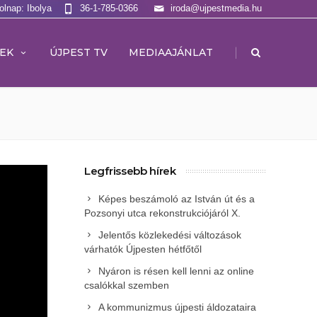
olnap: Ibolya
36-1-785-0366
iroda@ujpestmedia.hu
|
EK
ÚJPEST TV
MEDIAAJÁNLAT
Legfrissebb hírek
Képes beszámoló az István út és a
Pozsonyi utca rekonstrukciójáról X.
Jelentős közlekedési változások
várhatók Újpesten hétfőtől
Nyáron is résen kell lenni az online
csalókkal szemben
A kommunizmus újpesti áldozataira