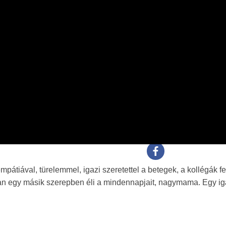
átiával, türelemmel, igazi szeretettel a betegek, a kollégák fe
kban egy másik szerepben éli a mindennapjait, nagymama. Egy i