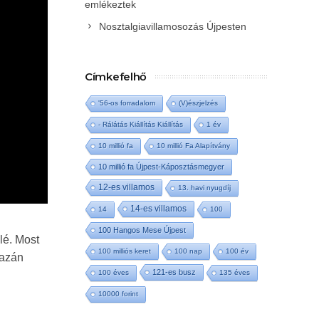
emlékeztek
Nosztalgiavillamosozás Újpesten
Címkefelhő
'56-os forradalom
(V)észjelzés
- Rálátás Kiállítás Kiállítás
1 év
10 millió fa
10 millió Fa Alapítvány
10 millió fa Újpest-Káposztásmegyer
12-es villamos
13. havi nyugdíj
14-es villamos
14
100
100 Hangos Mese Újpest
lé. Most
100 milliós keret
100 nap
100 év
gazán
121-es busz
100 éves
135 éves
10000 forint