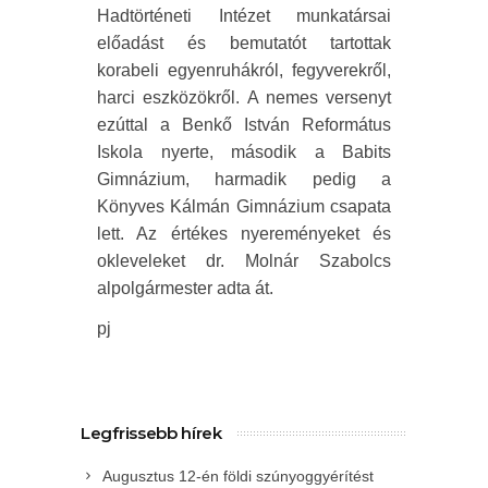
Hadtörténeti Intézet munkatársai
előadást és bemutatót tartottak
korabeli egyenruhákról, fegyverekről,
harci eszközökről. A nemes versenyt
ezúttal a Benkő István Református
Iskola nyerte, második a Babits
Gimnázium, harmadik pedig a
Könyves Kálmán Gimnázium csapata
lett. Az értékes nyereményeket és
okleveleket dr. Molnár Szabolcs
alpolgármester adta át.
pj
Legfrissebb hírek
Augusztus 12-én földi szúnyoggyérítést