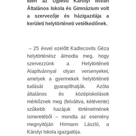
Idén az Újpesti Károlyi István
Általános Iskola és Gimnázium volt
a szervezője és házigazdája a
kerületi helytörténeti vetélkedőnek.
– 25 évvel ezelőtt Kadlecovits Géza
helytörténész álmodta meg, hogy
szervezzünk a Helytörténeti
Alapítvánnyal olyan versenyeket,
amelyek a gyermekek helytörténeti
tudását gyarapíthatják. Azóta
általános és középiskolások
mérkőznek meg (felváltva, kétévente)
szűkebb hazájuk történelmének
ismeretéből – mondta az esemény
megnyitóján Hirmann László, a
Károlyi Iskola igazgatója.