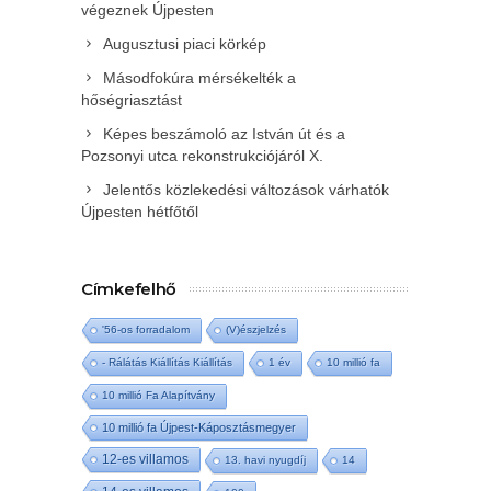
végeznek Újpesten
Augusztusi piaci körkép
Másodfokúra mérsékelték a
hőségriasztást
Képes beszámoló az István út és a
Pozsonyi utca rekonstrukciójáról X.
Jelentős közlekedési változások várhatók
Újpesten hétfőtől
Címkefelhő
'56-os forradalom
(V)észjelzés
- Rálátás Kiállítás Kiállítás
1 év
10 millió fa
10 millió Fa Alapítvány
10 millió fa Újpest-Káposztásmegyer
12-es villamos
13. havi nyugdíj
14