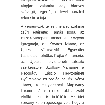
elképzelt levele haditudósítási hírek
alapján, valamint egy hiányos
szövegű, egérrágta levél tartalmi
rekonstrukciója.
A versenyzők teljesítményét szakmai
zsűri értékelte: Tamás Ilona, az
Észak-Budapest Tankerületi Központ
igazgatója, dr. Kovács Ivánné, az
Újpesti Városvédő Egyesület
tiszteletbeli elnöke, Rojkó Annamária,
az Újpesti Helytörténeti Értesítő
szerkesztője, Szöllősy Marianne, a
Neogrády László Helytörténeti
Gyűjtemény muzeológusa és Iványi
János, a Helytörténeti Alapítvány
kuratóriumának elnöke, aki a zsűri
elnöki tisztét is betöltötte. Az idei
verseny különlegessége volt, hogy a