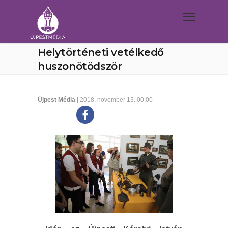
Helytörténeti vetélkedő
huszonötödször
Újpest Média
| 2018. november 13. 00:00