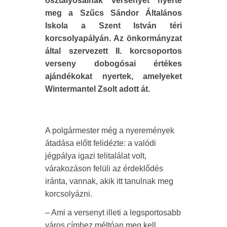
osztályosainak versenyét nyerte
meg a Szűcs Sándor Általános
Iskola a Szent István téri
korcsolyapályán. Az önkormányzat
által szervezett II. korcsoportos
verseny dobogósai értékes
ajándékokat nyertek, amelyeket
Wintermantel Zsolt adott át.
A polgármester még a nyeremények
átadása előtt felidézte: a valódi
jégpálya igazi telitalálat volt,
várakozáson felüli az érdeklődés
iránta, vannak, akik itt tanulnak meg
korcsolyázni.
– Ami a versenyt illeti a legsportosabb
város címhez méltóan meg kell