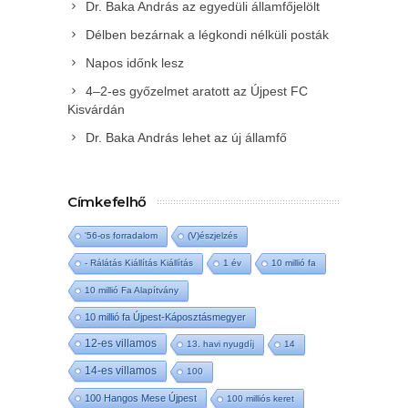
Dr. Baka András az egyedüli államfőjelölt
Délben bezárnak a légkondi nélküli posták
Napos időnk lesz
4–2-es győzelmet aratott az Újpest FC
Kisvárdán
Dr. Baka András lehet az új államfő
Címkefelhő
'56-os forradalom
(V)észjelzés
- Rálátás Kiállítás Kiállítás
1 év
10 millió fa
10 millió Fa Alapítvány
10 millió fa Újpest-Káposztásmegyer
12-es villamos
13. havi nyugdíj
14
14-es villamos
100
100 Hangos Mese Újpest
100 milliós keret