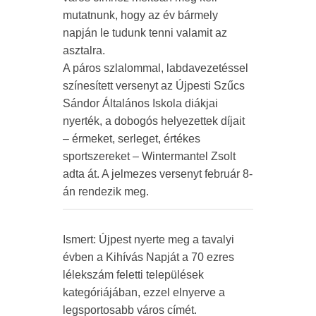
mutatnunk, hogy az év bármely
napján le tudunk tenni valamit az
asztalra.
A páros szlalommal, labdavezetéssel
színesített versenyt az Újpesti Szűcs
Sándor Általános Iskola diákjai
nyerték, a dobogós helyezettek díjait
– érmeket, serleget, értékes
sportszereket – Wintermantel Zsolt
adta át. A jelmezes versenyt február 8-
án rendezik meg.
Ismert: Újpest nyerte meg a tavalyi
évben a Kihívás Napját a 70 ezres
lélekszám feletti települések
kategóriájában, ezzel elnyerve a
legsportosabb város címét.