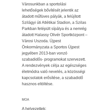
Városunkban a sportolási
lehetőségek bővítését jelentik az
átadott műfüves pályák, a felújított
Szilágyi úti Atlétikai Stadion, a Szilas
Parkban felépült sípálya és a nemrég
átadott Halassy Olivér Sportközpont –
Városi Uszoda. Újpest
Önkormányzata a Sportos Újpest
jegyében 2013-ban vonzó
szabadidős- programokat szervezett.
A rendezvények célja az egészséges
életmódra való nevelés, a közösségi
kapcsolatok erősítése, a szabadidő
hasznos eltöltése.
MOA
A helyezettek: