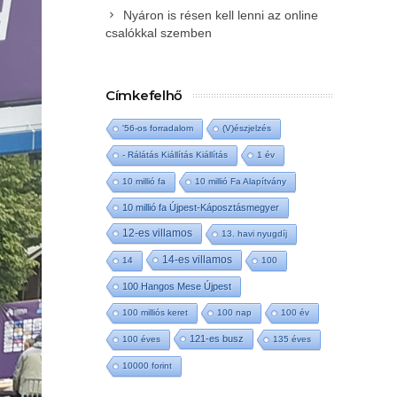
Nyáron is résen kell lenni az online
csalókkal szemben
Címkefelhő
'56-os forradalom
(V)észjelzés
- Rálátás Kiállítás Kiállítás
1 év
10 millió fa
10 millió Fa Alapítvány
10 millió fa Újpest-Káposztásmegyer
12-es villamos
13. havi nyugdíj
14-es villamos
14
100
100 Hangos Mese Újpest
100 milliós keret
100 nap
100 év
121-es busz
100 éves
135 éves
10000 forint