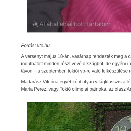
Forrás: ute.hu
A versenyt május 18-án, vasárnap rendezték meg a 
indulhatott minden részt vevő országból, de egyéni ind
távon – a szeptemberi tokiói vb-re való felkészülése 
Madarász Viktória egyébként olyan világklasszis atlé
María Perez, vagy Tokió olimpiai bajnoka, az olasz A