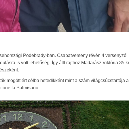
csehországi Podebrady-ban. Csapatverseny révén 4 versenyző
ulásra is volt lehetőség. Így állt rajthoz Madarász Viktória 35 
részeként.
ták mögött ért célba hetedikként mint a szám világcsúcstartója 
ntonella Palmisano.