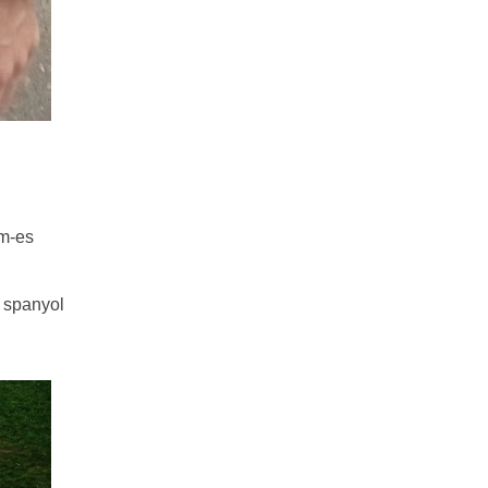
km-es
a spanyol