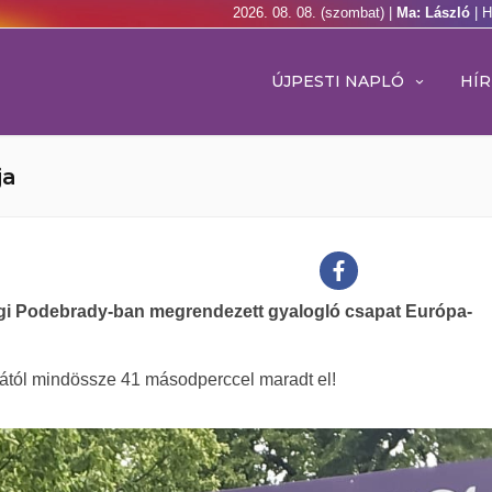
2026. 08. 08. (szombat) |
Ma: László
| 
ÚJPESTI NAPLÓ
HÍR
ja
zági Podebrady-ban megrendezett gyalogló csapat Európa-
sától mindössze 41 másodperccel maradt el!