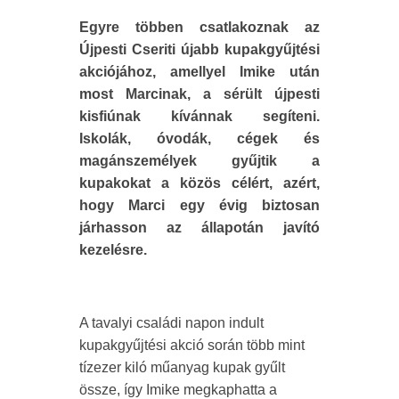
Egyre többen csatlakoznak az
Újpesti Cseriti újabb kupakgyűjtési
akciójához, amellyel Imike után
most Marcinak, a sérült újpesti
kisfiúnak kívánnak segíteni.
Iskolák, óvodák, cégek és
magánszemélyek gyűjtik a
kupakokat a közös célért, azért,
hogy Marci egy évig biztosan
járhasson az állapotán javító
kezelésre.
A tavalyi családi napon indult
kupakgyűjtési akció során több mint
tízezer kiló műanyag kupak gyűlt
össze, így Imike megkaphatta a