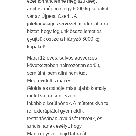
ezer forintra lenne még szükség,
amihez még mintegy 6000 kg kupakot
vár az Újpesti Cseriti. A
jótékonysági szervezet mindenkit arra
biztat, hogy fogjunk össze ismét és
gyűjtsük össze a hiányzó 6000 kg
kupakot!
Marci 12 éves, súlyos agyvérzés
következtében halmozottan sérült,
sem ülni, sem állni nem tud.
Megrövidült izmai és
féloldalas csípője miatt újabb komoly
műtét vár rá, amit szülei
inkább elkerülnének. A műtétet kiváltó
reflexterápiától gyermekük
testtartásának javulását remélik, és
arra is látnak esélyt, hogy
Marci egyszer majd lábra áll.