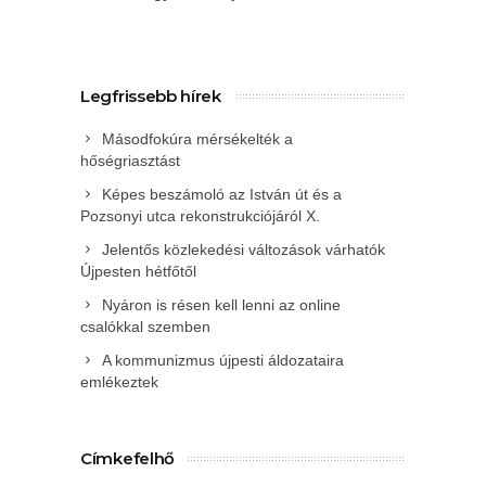
Legfrissebb hírek
Másodfokúra mérsékelték a
hőségriasztást
Képes beszámoló az István út és a
Pozsonyi utca rekonstrukciójáról X.
Jelentős közlekedési változások várhatók
Újpesten hétfőtől
Nyáron is résen kell lenni az online
csalókkal szemben
A kommunizmus újpesti áldozataira
emlékeztek
Címkefelhő