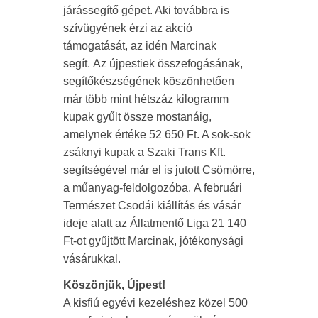
járássegítő gépet. Aki továbbra is
szívügyének érzi az akció
támogatását, az idén Marcinak
segít. Az újpestiek összefogásának,
segítőkészségének köszönhetően
már több mint hétszáz kilogramm
kupak gyűlt össze mostanáig,
amelynek értéke 52 650 Ft. A sok-sok
zsáknyi kupak a Szaki Trans Kft.
segítségével már el is jutott Csömörre,
a műanyag-feldolgozóba. A februári
Természet Csodái kiállítás és vásár
ideje alatt az Állatmentő Liga 21 140
Ft-ot gyűjtött Marcinak, jótékonysági
vásárukkal.
Köszönjük, Újpest!
A kisfiú egyévi kezeléshez közel 500