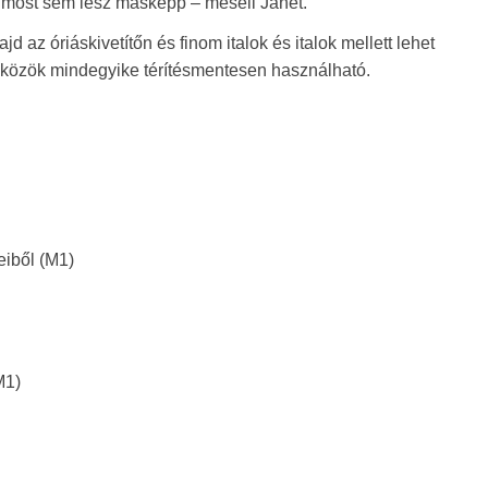
 most sem lesz másképp – meséli Janet.
 az óriáskivetítőn és finom italok és italok mellett lehet
eszközök mindegyike térítésmentesen használható.
eiből (M1)
M1)