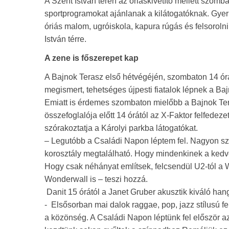
A Szent István téren az óriáskivetítő mellett szomb
sportprogramokat ajánlanak a kilátogatóknak. Gyer
óriás malom, ugróiskola, kapura rúgás és felsoroln
István térre.
A zene is főszerepet kap
A Bajnok Terasz első hétvégéjén, szombaton 14 órá
megismert, tehetséges újpesti fiatalok lépnek a Ba
Emiatt is érdemes szombaton mielőbb a Bajnok Ter
összefoglalója előtt 14 órától az X-Faktor felfedezet
szórakoztatja a Károlyi parkba látogatókat.
– Legutóbb a Családi Napon léptem fel. Nagyon sz
korosztály megtalálható. Hogy mindenkinek a kedvé
Hogy csak néhányat említsek, felcsendül U2-tól a W
Wonderwall is – teszi hozzá.
Danit 15 órától a Janet Gruber akusztik kiváló han
- Elsősorban mai dalok raggae, pop, jazz stílusú f
a közönség. A Családi Napon léptünk fel először az 