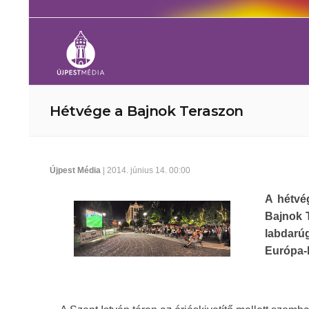
Hétvége a Bajnok Teraszon
Újpest Média
| 2014. június 14. 00:00
A hétvé
Bajnok T
labdarú
Európa-b