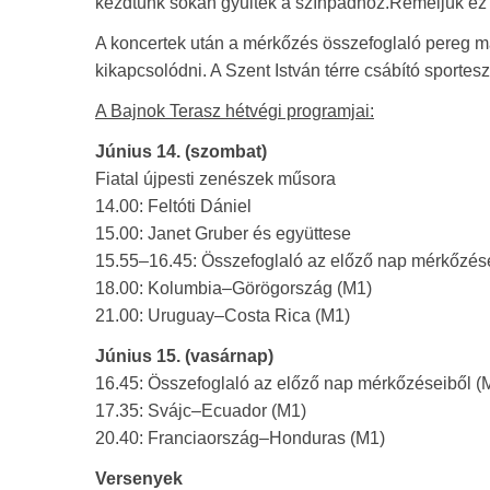
kezdtünk sokan gyűltek a színpadhoz.Reméljük ez
A koncertek után a mérkőzés összefoglaló pereg majd
kikapcsolódni. A Szent István térre csábító sport
A Bajnok Terasz hétvégi programjai:
Június 14. (szombat)
Fiatal újpesti zenészek műsora
14.00: Feltóti Dániel
15.00: Janet Gruber és együttese
15.55–16.45: Összefoglaló az előző nap mérkőzés
18.00: Kolumbia–Görögország (M1)
21.00: Uruguay–Costa Rica (M1)
Június 15. (vasárnap)
16.45: Összefoglaló az előző nap mérkőzéseiből (
17.35: Svájc–Ecuador (M1)
20.40: Franciaország–Honduras (M1)
Versenyek