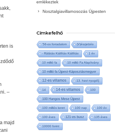
emlékeztek
sakk,
Nosztalgiavillamosozás Újpesten
nt
Címkefelhő
'56-os forradalom
(V)észjelzés
ten is
- Rálátás Kiállítás Kiállítás
1 év
kezdődő
10 millió fa
10 millió Fa Alapítvány
10 millió fa Újpest-Káposztásmegyer
12-es villamos
13. havi nyugdíj
n
14-es villamos
14
100
ni. –
100 Hangos Mese Újpest
100 milliós keret
100 nap
100 év
121-es busz
100 éves
135 éves
ja majd
10000 forint
zani