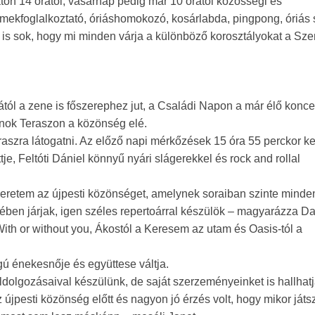
aton 14 órától, vasárnap pedig már 10 órától közösségi és
mekfoglalkoztató, óriáshomokozó, kosárlabda, pingpong, óriás 
i is sok, hogy mi minden várja a különböző korosztályokat a Sze
tól a zene is főszerephez jut, a Családi Napon a már élő koncer
jnok Teraszon a közönség elé.
aszra látogatni. Az előző napi mérkőzések 15 óra 55 perckor 
tje, Feltóti Dániel könnyű nyári slágerekkel és rock and rollal
eretem az újpesti közönséget, amelynek soraiban szinte minde
ben járjak, igen széles repertoárral készülök – magyarázza Da
ith or without you, Ákostól a Keresem az utam és Oasis-tól a
gú énekesnője és együttese váltja.
eldolgozásaival készülünk, de saját szerzeményeinket is hallhat
újpesti közönség előtt és nagyon jó érzés volt, hogy mikor játs