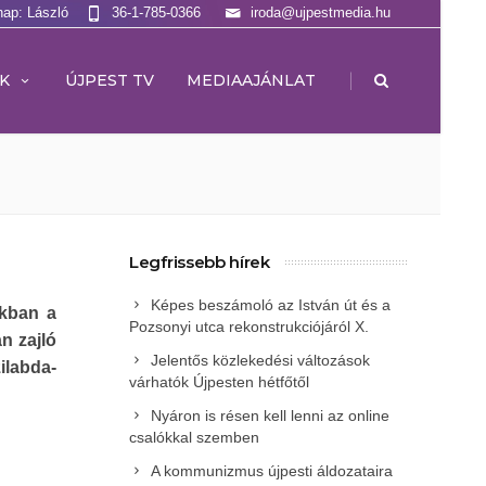
nap: László
36-1-785-0366
iroda@ujpestmedia.hu
|
K
ÚJPEST TV
MEDIAAJÁNLAT
Legfrissebb hírek
Képes beszámoló az István út és a
rkban a
Pozsonyi utca rekonstrukciójáról X.
an zajló
Jelentős közlekedési változások
ilabda-
várhatók Újpesten hétfőtől
Nyáron is résen kell lenni az online
csalókkal szemben
A kommunizmus újpesti áldozataira