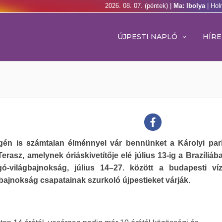
2026. 08. 07. (péntek) |
Ma: Ibolya
| Hol
ÚJPESTI NAPLÓ
HÍRE
gén is számtalan élménnyel vár bennünket a Károlyi pa
erasz, amelynek óriáskivetítője elé július 13-ig a Brazíliáb
gó-világbajnokság, július 14–27. között a budapesti víz
ajnokság csapatainak szurkoló újpestieket várják.