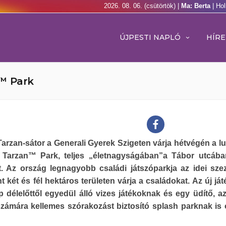
2026. 08. 06. (csütörtök) |
Ma: Berta
| Ho
ÚJPESTI NAPLÓ
HÍRE
n™ Park
arzan-sátor a Generali Gyerek Szigeten várja hétvégén a lu
 Tarzan™ Park, teljes „életnagyságában”a Tábor utcába
t. Az ország legnagyobb családi játszóparkja az idei sz
t két és fél hektáros területen várja a családokat. Az új já
 délelőttől egyedül álló vizes játékoknak és egy üdítő, a
zámára kellemes szórakozást biztosító splash parknak is 