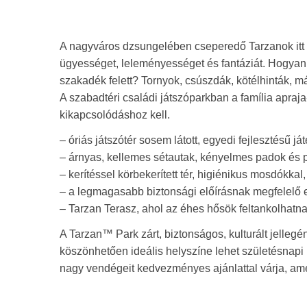
A nagyváros dzsungelében cseperedő Tarzanok itt o
ügyességet, leleményességet és fantáziát. Hogyan 
szakadék felett? Tornyok, csúszdák, kötélhinták, 
A szabadtéri családi játszóparkban a família apraj
kikapcsolódáshoz kell.
– óriás játszótér sosem látott, egyedi fejlesztésű já
– árnyas, kellemes sétautak, kényelmes padok és p
– kerítéssel körbekerített tér, higiénikus mosdókkal
– a legmagasabb biztonsági előírásnak megfelelő e
– Tarzan Terasz, ahol az éhes hősök feltankolhat
A Tarzan™ Park zárt, biztonságos, kulturált jelleg
köszönhetően ideális helyszíne lehet születésnapi 
nagy vendégeit kedvezményes ajánlattal várja, ame