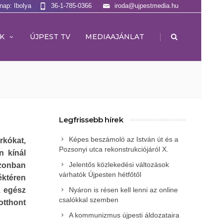
lnap: Ibolya
36-1-785-0366
iroda@ujpestmedia.hu
|
K
ÚJPEST TV
MEDIAAJÁNLAT
Legfrissebb hírek
Képes beszámoló az István út és a
rkókat,
Pozsonyi utca rekonstrukciójáról X.
n kínál
Jelentős közlekedési változások
ezonban
várhatók Újpesten hétfőtől
téktéren
z egész
Nyáron is résen kell lenni az online
csalókkal szemben
otthont
A kommunizmus újpesti áldozataira