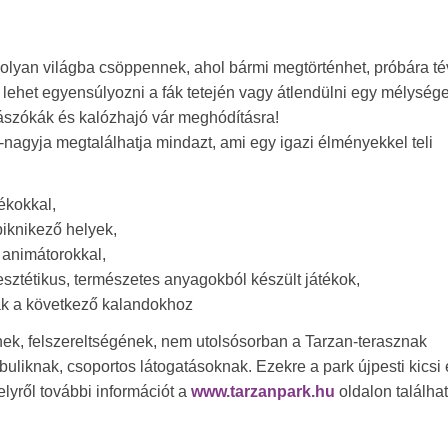
lyan világba csöppennek, ahol bármi megtörténhet, próbára tév
lehet egyensúlyozni a fák tetején vagy átlendülni egy mélység
mászókák és kalózhajó vár meghódításra!
a-nagyja megtalálhatja mindazt, ami egy igazi élményekkel teli
tékokkal,
iknikező helyek,
, animátorokkal,
sztétikus, természetes anyagokból készült játékok,
nak a következő kalandokhoz
ének, felszereltségének, nem utolsósorban a Tarzan-terasznak
buliknak, csoportos látogatásoknak. Ezekre a park újpesti kicsi 
lyről további információt a
www.tarzanpark.hu
oldalon találha