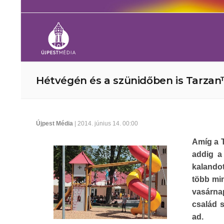
Hétvégén és a szünidőben is Tarza
Újpest Média
| 2014. június 14. 00:00
Amíg a T
addig a
kalando
több min
vasárnap
család s
ad.