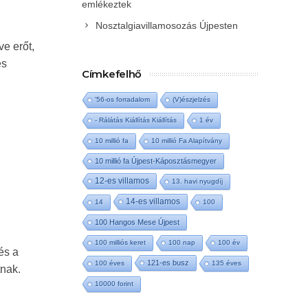
emlékeztek
Nosztalgiavillamosozás Újpesten
e erőt,
es
Címkefelhő
'56-os forradalom
(V)észjelzés
- Rálátás Kiállítás Kiállítás
1 év
10 millió fa
10 millió Fa Alapítvány
10 millió fa Újpest-Káposztásmegyer
12-es villamos
13. havi nyugdíj
14-es villamos
14
100
100 Hangos Mese Újpest
100 milliós keret
100 nap
100 év
és a
121-es busz
100 éves
135 éves
tnak.
10000 forint