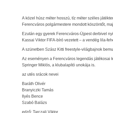
A közel húsz méter hosszú, tíz méter széles játék
Ferencváros polgármestere mondott köszöntőt, maj
Ezután egy gyerek Ferencváros-Újpest derbivel nyi
Kassai Viktor FIFA-bíró vezetett – a vendég lila-feh
A szünetben Szász Kitti freestyle-világbajnok bemu
Az eseményen a Ferencváros legendás játékosai köz
Springer Miklós, a klubalapító unokája is.
az utés srácok nevei
Baráth Olivér
Branyiczki Tamás
Ilyés Bence
Szabó Balázs
edző: Tarczali Viktor