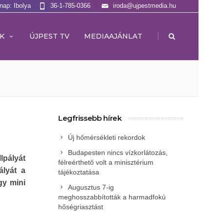
lnap: Ibolya
36-1-785-0366
iroda@ujpestmedia.hu
|
K
ÚJPEST TV
MEDIAAJÁNLAT
Legfrissebb hírek
Új hőmérsékleti rekordok
Budapesten nincs vízkorlátozás,
lpályát
félreérthető volt a minisztérium
ályát a
tájékoztatása
gy mini
Augusztus 7-ig
meghosszabbították a harmadfokú
hőségriasztást