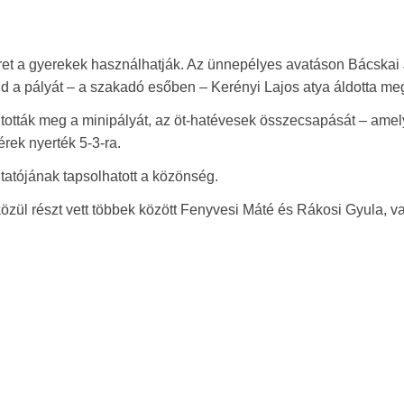
teret a gyerekek használhatják. Az ünnepélyes avatáson Bácskai
d a pályát – a szakadó esőben – Kerényi Lajos atya áldotta me
tották meg a minipályát, az öt-hatévesek összecsapását – amel
érek nyerték 5-3-ra.
tatójának tapsolhatott a közönség.
ül részt vett többek között Fenyvesi Máté és Rákosi Gyula, v