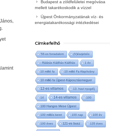
Budapest a zöldfelületei megóvása
mellett takarékoskodik a vízzel
Újpest Önkormányzatának víz- és
 János,
energiatakarékossági intézkedései
g.
yet
Címkefelhő
'56-os forradalom
(V)észjelzés
- Rálátás Kiállítás Kiállítás
1 év
alamint
10 millió fa
10 millió Fa Alapítvány
10 millió fa Újpest-Káposztásmegyer
12-es villamos
13. havi nyugdíj
14-es villamos
14
100
100 Hangos Mese Újpest
100 milliós keret
100 nap
100 év
121-es busz
100 éves
135 éves