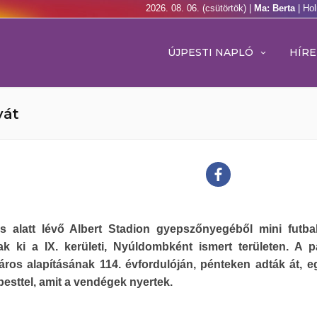
2026. 08. 06. (csütörtök) |
Ma: Berta
| Ho
ÚJPESTI NAPLÓ
HÍRE
yát
s alatt lévő Albert Stadion gyepszőnyegéből mini futbal
tak ki a IX. kerületi, Nyúldombként ismert területen. A p
ros alapításának 114. évfordulóján, pénteken adták át, e
pesttel, amit a vendégek nyertek.