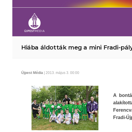
Hiába áldották meg a mini Fradi-pál
Újpest Média
| 2013. május 3. 00:00
A bontá
alakítot
Ferencvá
Fradi-Új