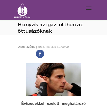
Hiányzik az igazi otthon az
öttusázóknak
Újpest Média
| 2013. március 31. 00:00
Évtizedekkel ezelőtt meghatározó