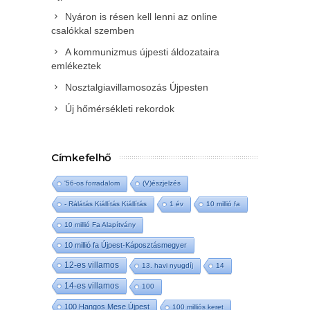
Nyáron is résen kell lenni az online
csalókkal szemben
A kommunizmus újpesti áldozataira
emlékeztek
Nosztalgiavillamosozás Újpesten
Új hőmérsékleti rekordok
Címkefelhő
'56-os forradalom
(V)észjelzés
- Rálátás Kiállítás Kiállítás
1 év
10 millió fa
10 millió Fa Alapítvány
10 millió fa Újpest-Káposztásmegyer
12-es villamos
13. havi nyugdíj
14
14-es villamos
100
100 Hangos Mese Újpest
100 milliós keret