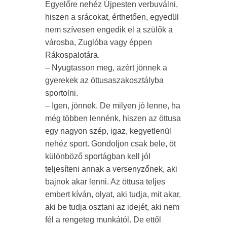
Egyelőre nehéz Újpesten verbuválni,
hiszen a srácokat, érthetően, egyedül
nem szívesen engedik el a szülők a
városba, Zuglóba vagy éppen
Rákospalotára.
– Nyugtasson meg, azért jönnek a
gyerekek az öttusaszakosztályba
sportolni.
– Igen, jönnek. De milyen jó lenne, ha
még többen lennénk, hiszen az öttusa
egy nagyon szép, igaz, kegyetlenül
nehéz sport. Gondoljon csak bele, öt
különböző sportágban kell jól
teljesíteni annak a versenyzőnek, aki
bajnok akar lenni. Az öttusa teljes
embert kíván, olyat, aki tudja, mit akar,
aki be tudja osztani az idejét, aki nem
fél a rengeteg munkától. De ettől