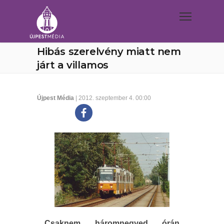
Hibás szerelvény miatt nem
járt a villamos
Újpest Média
| 2012. szeptember 4. 00:00
Csaknem háromnegyed órán