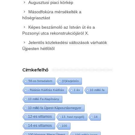
Augusztusi piaci körkép
Másodfokúra mérsékelték a
hőségriasztást
Képes beszámoló az István út és a
Pozsonyi utca rekonstrukciójáról X.
Jelentős közlekedési változások várhatók
Újpesten hétfőtől
Címkefelhő
'56-os forradalom
(V)észjelzés
- Rálátás Kiállítás Kiállítás
1 év
10 millió fa
10 millió Fa Alapítvány
10 millió fa Újpest-Káposztásmegyer
12-es villamos
13. havi nyugdíj
14
14-es villamos
100
100 Hangos Mese Újpest
100 milliós keret