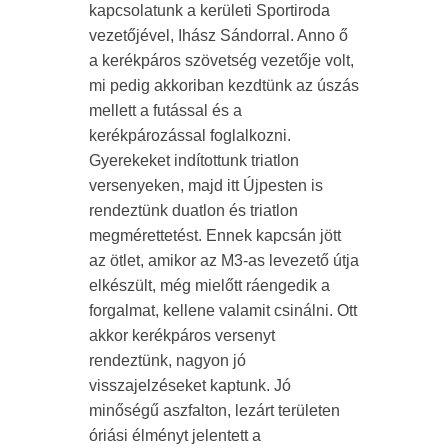
kapcsolatunk a kerületi Sportiroda
vezetőjével, Ihász Sándorral. Anno ő
a kerékpáros szövetség vezetője volt,
mi pedig akkoriban kezdtünk az úszás
mellett a futással és a
kerékpározással foglalkozni.
Gyerekeket indítottunk triatlon
versenyeken, majd itt Újpesten is
rendeztünk duatlon és triatlon
megmérettetést. Ennek kapcsán jött
az ötlet, amikor az M3-as levezető útja
elkészült, még mielőtt ráengedik a
forgalmat, kellene valamit csinálni. Ott
akkor kerékpáros versenyt
rendeztünk, nagyon jó
visszajelzéseket kaptunk. Jó
minőségű aszfalton, lezárt területen
óriási élményt jelentett a