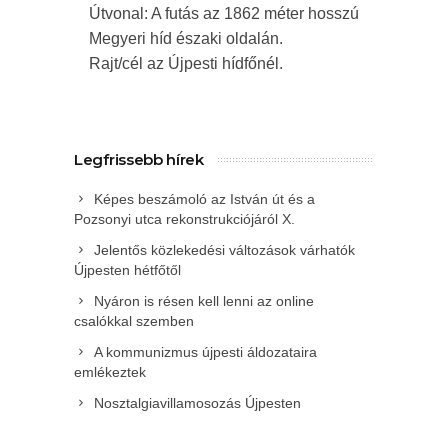
Útvonal: A futás az 1862 méter hosszú
Megyeri híd északi oldalán.
Rajt/cél az Újpesti hídfőnél.
Legfrissebb hírek
Képes beszámoló az István út és a
Pozsonyi utca rekonstrukciójáról X.
Jelentős közlekedési változások várhatók
Újpesten hétfőtől
Nyáron is résen kell lenni az online
csalókkal szemben
A kommunizmus újpesti áldozataira
emlékeztek
Nosztalgiavillamosozás Újpesten