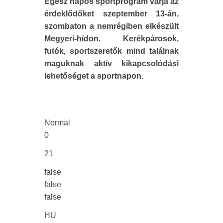
Egész napos sportprogram várja az
érdeklődőket szeptember 13-án,
szombaton a nemrégiben elkészült
Megyeri-hídon. Kerékpárosok,
futók, sportszeretők mind találnak
maguknak aktív kikapcsolódási
lehetőséget a sportnapon.
Normal
0
21
false
false
false
HU