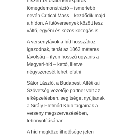
hiszen 14 órától kerékpáros
tömegdemonstráció – ismertebb
nevén Critical Mass – kezdődik majd
a hídon. A futóversenyek között lesz
váltó, egyéni és közös kocogás is.
A versenytávok a híd hosszához
igazodnak, tehát az 1862 méteres
távolság – ilyen hosszú ugyanis a
Megyeri-híd – kettő, illetve
négyszeresét lehet lefutni.
Sátor László, a Budapesti Atlétikai
Szövetség vezetője partner volt az
elképzelésben, segítséget nyújtanak
a Sirály Életmód Klub tagjainak a
verseny megszervezésében,
lebonyolításában.
A híd megközelíthetősége jelen