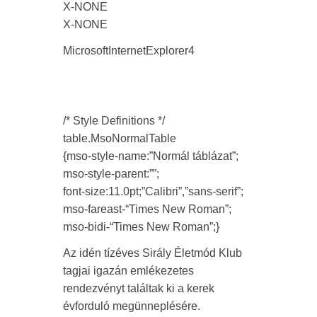
X-NONE
X-NONE
MicrosoftInternetExplorer4
/* Style Definitions */
table.MsoNormalTable
{mso-style-name:”Normál táblázat”;
mso-style-parent:””;
font-size:11.0pt;”Calibri”,”sans-serif”;
mso-fareast-“Times New Roman”;
mso-bidi-“Times New Roman”;}
Az idén tízéves Sirály Életmód Klub
tagjai igazán emlékezetes
rendezvényt találtak ki a kerek
évforduló megünneplésére.