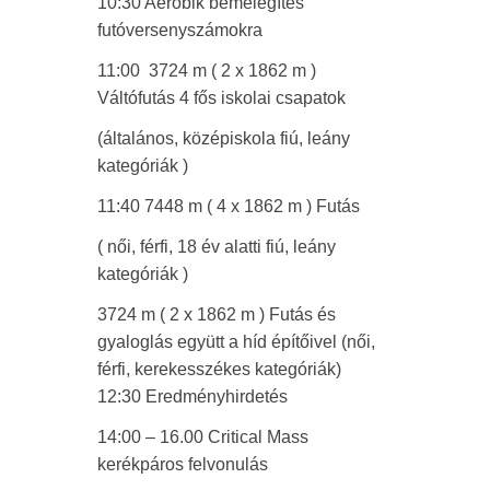
10:30 Aerobik bemelegítés
futóversenyszámokra
11:00
3724 m ( 2 x 1862 m )
Váltófutás
4 fős iskolai csapatok
(általános, középiskola fiú, leány
kategóriák )
11:40 7448 m ( 4 x 1862 m ) Futás
( női, férfi, 18 év alatti fiú, leány
kategóriák )
3724 m ( 2 x 1862 m ) Futás és
gyaloglás együtt a
híd építőivel (női,
férfi, kerekesszékes kategóriák)
12:30 Eredményhirdetés
14:00 – 16.00 Critical Mass
kerékpáros felvonulás