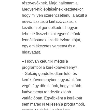
résztvevőknek. Majd hallottam a
Megyeri-híd építésének kezdetekor,
hogy milyen szerencsétlenül alakult a
névválasztásra kiírt szavazás, s
kezdtem el gondolkodni, hogyan
lehetne összehozni egyesületünk
fennállásának tízedik évfordulóját,
egy emlékezetes versenyt és a
hídavatást.
– Hogyan került ki mégis a
programból a kerékpárverseny?
– Sokáig gondolkodtam futó- és
kerékpárversenyben egyaránt, ám
végül úgy döntöttünk, hogy inkább
futóversenyt rendezünk több
variációban. Egyébként a kerékpár
sem marad ki teljesen a programból,