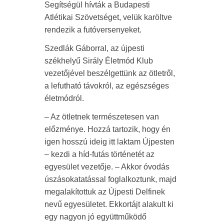
Segítségül hívták a Budapesti
Atlétikai Szövetséget, velük karöltve
rendezik a futóversenyeket.
Szedlák Gáborral, az újpesti
székhelyű Sirály Életmód Klub
vezetőjével beszélgettünk az ötletről,
a lefutható távokról, az egészséges
életmódról.
– Az ötletnek természetesen van
előzménye. Hozzá tartozik, hogy én
igen hosszú ideig itt laktam Újpesten
– kezdi a híd-futás történetét az
egyesület vezetője. – Akkor óvodás
úszásokatatással foglalkoztunk, majd
megalakítottuk az Újpesti Delfinek
nevű egyesületet. Ekkortájt alakult ki
egy nagyon jó együttműködő