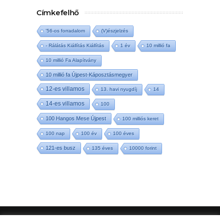
Címkefelhő
'56-os forradalom
(V)észjelzés
- Rálátás Kiállítás Kiállítás
1 év
10 millió fa
10 millió Fa Alapítvány
10 millió fa Újpest-Káposztásmegyer
12-es villamos
13. havi nyugdíj
14
14-es villamos
100
100 Hangos Mese Újpest
100 milliós keret
100 nap
100 év
100 éves
121-es busz
135 éves
10000 forint