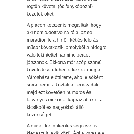
rögtön követni (és fényképezni)
kezdték őket.
A piacon kétszer is megálltak, hogy
aki nem tudott volna róla, az se
maradjon le a hírről: két és félórás
műsor következik, amelyből a hidegre
való tekintettel harminc percet
játszanak. Ekkorra már szép számú
követő kíséretében érkeztek meg a
Városháza előtti térre, ahol elsőként
sorra bemutatkoztak a Fenevadak,
majd ezt követően humoros és
látványos műsorral kápráztatták el a
kicsikből és nagyokból álló
közönséget.
A műsor két önkéntes segítővel is
kiegészült, akik közül Ági a lovas elé