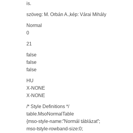
is.
szöveg: M. Orbán A.,kép: Várai Mihály
Normal
0
21
false
false
false
HU
X-NONE
X-NONE
/* Style Definitions */
table.MsoNormalTable
{mso-style-name:”Normál táblázat”;
mso-tstyle-rowband-size:0;