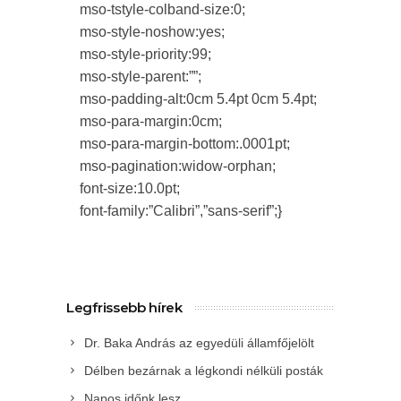
mso-tstyle-colband-size:0;
mso-style-noshow:yes;
mso-style-priority:99;
mso-style-parent:””;
mso-padding-alt:0cm 5.4pt 0cm 5.4pt;
mso-para-margin:0cm;
mso-para-margin-bottom:.0001pt;
mso-pagination:widow-orphan;
font-size:10.0pt;
font-family:”Calibri”,”sans-serif”;}
Legfrissebb hírek
Dr. Baka András az egyedüli államfőjelölt
Délben bezárnak a légkondi nélküli posták
Napos időnk lesz