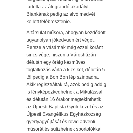
tartotta az átugrandó akadályt,
Biankának pedig az alvó medvét
kellett felébresztenie.
A társulat műsora, ahogyan kezdődött,
ugyanolyan jókedvűen ért véget.
Persze a vásárnak még ezzel koránt
sincs vége, hiszen a Városházán
délután egy óráig kézműves
foglalkozás várta a kicsiket, délután 5-
től pedig a Bon Bon lép színpadra.
Akik regisztráltak rá, azok pedig addig
is fényképezkedhetnek a Mikulással,
és délután 16 órakor megtekinthetik
az
Újpesti Baptista Gyülekezet és az
Újpesti Evangélikus Egyházközség
gyertyagyújtását és rövid adventi
műsorát és sütizhetnek sportolókkal