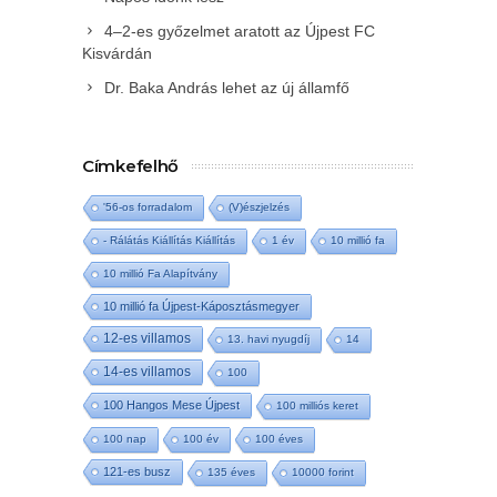
4–2-es győzelmet aratott az Újpest FC
Kisvárdán
Dr. Baka András lehet az új államfő
Címkefelhő
'56-os forradalom
(V)észjelzés
- Rálátás Kiállítás Kiállítás
1 év
10 millió fa
10 millió Fa Alapítvány
10 millió fa Újpest-Káposztásmegyer
12-es villamos
13. havi nyugdíj
14
14-es villamos
100
100 Hangos Mese Újpest
100 milliós keret
100 nap
100 év
100 éves
121-es busz
135 éves
10000 forint