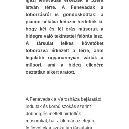
igazi fenevadak érkeztek a Szent
István térre. A Fenevadak a
toborzásról is gondoskodtak: a
piacon sétálva kétszer hirdették ki,
hogy két és fél órás műsoruk a
hidegre való tekintettel félórás lesz.
A társulat lelkes követőket
toborozva érkezett a térre, ahol
legalább ugyanannyian várták a
műsort, ami a hideg ellenére
osztatlan sikert aratott.
A Fenevadak a Városháza bejáratától
indultak és korhű szokás szerint
dobpergés mellett hirdették
műsorukat, bár akik már az elején
felfigyeltek a szokatlan társulatra,