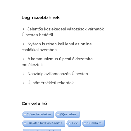
Legfrissebb hírek
Jelentős közlekedési változások várhatók
Újpesten hétfőtől
Nyáron is résen kell lenni az online
csalókkal szemben
A kommunizmus újpesti áldozataira
emlékeztek
Nosztalgiavillamosozás Újpesten
Új hőmérsékleti rekordok
Címkefelhő
'56-os forradalom
(V)észjelzés
- Rálátás Kiállítás Kiállítás
1 év
10 millió fa