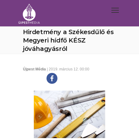
Hirdetmény a Székesdűlő és
Megyeri hídfő KÉSZ
jóváhagyásról
Újpest Média
| 2019. március 12. 00:00