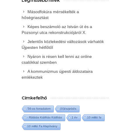
Legfrissebb hírek
Másodfokúra mérsékelték a
hőségriasztást
Képes beszámoló az István út és a
Pozsonyi utca rekonstrukciójáról X.
Jelentős közlekedési változások várhatók
Újpesten hétfőtől
Nyáron is résen kell lenni az online
csalókkal szemben
A kommunizmus újpesti áldozataira
emlékeztek
Címkefelhő
'56-os forradalom
(V)észjelzés
- Rálátás Kiállítás Kiállítás
1 év
10 millió fa
10 millió Fa Alapítvány