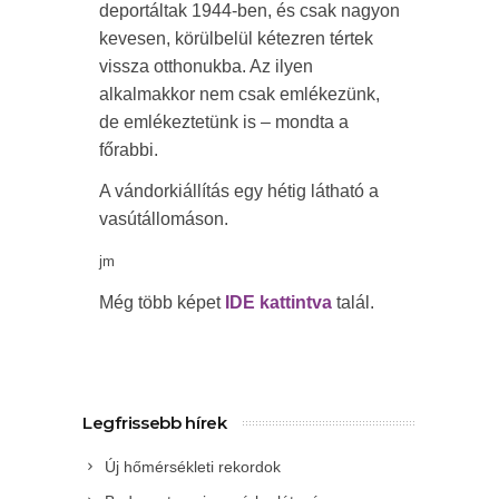
deportáltak 1944-ben, és csak nagyon
kevesen, körülbelül kétezren tértek
vissza otthonukba. Az ilyen
alkalmakkor nem csak emlékezünk,
de emlékeztetünk is – mondta a
főrabbi.
A vándorkiállítás egy hétig látható a
vasútállomáson.
jm
Még több képet
IDE kattintva
talál.
Legfrissebb hírek
Új hőmérsékleti rekordok