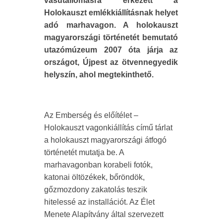
vasútállomásra érkezett a
Holokauszt emlékkiállításnak helyet
adó marhavagon. A holokauszt
magyarországi történetét bemutató
utazómúzeum 2007 óta járja az
országot, Újpest az ötvennegyedik
helyszín, ahol megtekinthető.
Az Emberség és előítélet –
Holokauszt vagonkiállítás című tárlat
a holokauszt magyarországi átfogó
történetét mutatja be. A
marhavagonban korabeli fotók,
katonai öltözékek, bőröndök,
gőzmozdony zakatolás teszik
hitelessé az installációt. Az Élet
Menete Alapítvány által szervezett