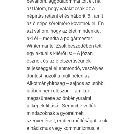
bevallom, aggodalommal tölt el, ha
azt látom, hogy valakit csak az a
népirtás rettent el és háborít föl, amit
az ő népe sérelmére követnek el. Én
azt vallom, hogy az élet mindenkié,
aki él – mondta a polgármester.
Wintermantel Zsolt beszédében tett
egy aktuális kitérőt is: – A józan
észnek és az életszerűségnek
teljességgel ellentmondó, veszélyes
döntést hozott a múlt héten az
Alkotmánybíróság – sajnos az utóbbi
időben nem először –, amikor
megszüntette az önkényuralmi
jelképek tiltását. Semmibe vették
mindazoknak a gyötrelmeit,
szenvedéseit, emberi méltóságát, akik
a nácizmus vagy kommunizmus, a