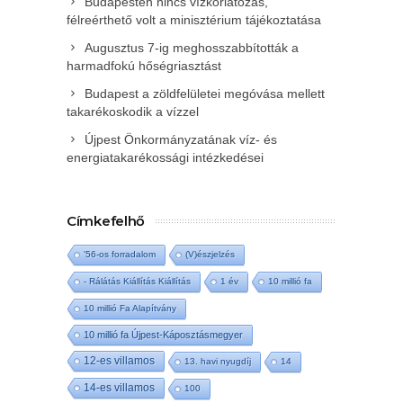
Budapesten nincs vízkorlátozás,
félreérthető volt a minisztérium tájékoztatása
Augusztus 7-ig meghosszabbították a
harmadfokú hőségriasztást
Budapest a zöldfelületei megóvása mellett
takarékoskodik a vízzel
Újpest Önkormányzatának víz- és
energiatakarékossági intézkedései
Címkefelhő
'56-os forradalom
(V)észjelzés
- Rálátás Kiállítás Kiállítás
1 év
10 millió fa
10 millió Fa Alapítvány
10 millió fa Újpest-Káposztásmegyer
12-es villamos
13. havi nyugdíj
14
14-es villamos
100