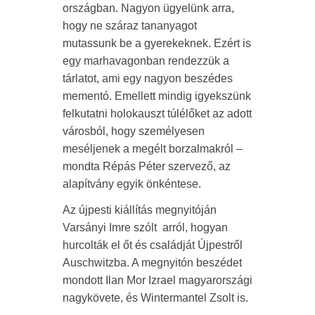
országban. Nagyon ügyelünk arra,
hogy ne száraz tananyagot
mutassunk be a gyerekeknek. Ezért is
egy marhavagonban rendezzük a
tárlatot, ami egy nagyon beszédes
mementó. Emellett mindig igyekszünk
felkutatni holokauszt túlélőket az adott
városból, hogy személyesen
meséljenek a megélt borzalmakról –
mondta Répás Péter szervező, az
alapítvány egyik önkéntese.
Az újpesti kiállítás megnyitóján
Varsányi Imre szólt arról, hogyan
hurcolták el őt és családját Újpestről
Auschwitzba. A megnyitón beszédet
mondott Ilan Mor Izrael magyarországi
nagykövete, és Wintermantel Zsolt is.