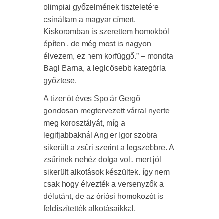
olimpiai győzelmének tiszteletére
csináltam a magyar címert.
Kiskoromban is szerettem homokból
építeni, de még most is nagyon
élvezem, ez nem korfüggő.” – mondta
Bagi Barna, a legidősebb kategória
győztese.
A tizenöt éves Spolár Gergő
gondosan megtervezett várral nyerte
meg korosztályát, míg a
legifjabbaknál Angler Igor szobra
sikerült a zsűri szerint a legszebbre. A
zsűrinek nehéz dolga volt, mert jól
sikerült alkotások készültek, így nem
csak hogy élvezték a versenyzők a
délutánt, de az óriási homokozót is
feldíszítették alkotásaikkal.