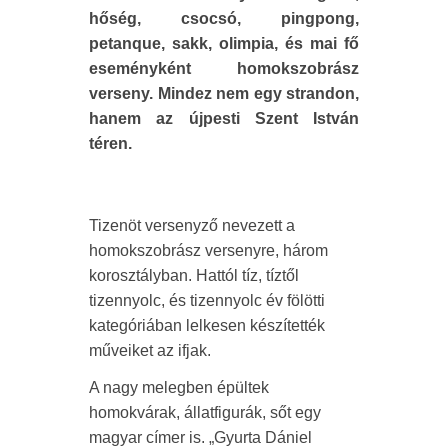
hőség, csocsó, pingpong,
petanque, sakk, olimpia, és mai fő
eseményként homokszobrász
verseny. Mindez nem egy strandon,
hanem az újpesti Szent István
téren.
Tizenöt versenyző nevezett a
homokszobrász versenyre, három
korosztályban. Hattól tíz, tíztől
tizennyolc, és tizennyolc év fölötti
kategóriában lelkesen készítették
műveiket az ifjak.
A nagy melegben épültek
homokvárak, állatfigurák, sőt egy
magyar címer is. „Gyurta Dániel