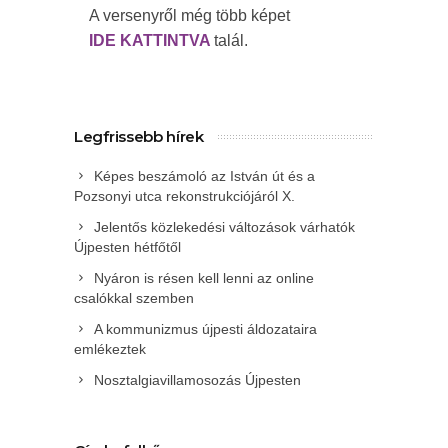
A versenyről még több képet
IDE KATTINTVA
talál.
Legfrissebb hírek
Képes beszámoló az István út és a
Pozsonyi utca rekonstrukciójáról X.
Jelentős közlekedési változások várhatók
Újpesten hétfőtől
Nyáron is résen kell lenni az online
csalókkal szemben
A kommunizmus újpesti áldozataira
emlékeztek
Nosztalgiavillamosozás Újpesten