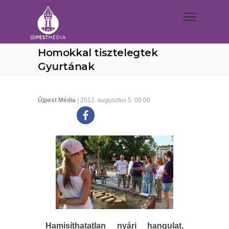
Homokkal tisztelegtek
Gyurtának
Újpest Média
| 2012. augusztus 5. 00:00
Hamisíthatatlan nyári hangulat,