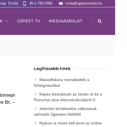
lnap: Emõd
36-1-785-0366
iroda@ujpestmedia.hu
|
K
ÚJPEST TV
MEDIAAJÁNLAT
Legfrissebb hírek
Másodfokúra mérsékelték a
hőségriasztást
Képes beszámoló az István út és a
 ünnepi
Pozsonyi utca rekonstrukciójáról X.
e Bt. –
Jelentős közlekedési változások
várhatók Újpesten hétfőtől
Nyáron is résen kell lenni az online