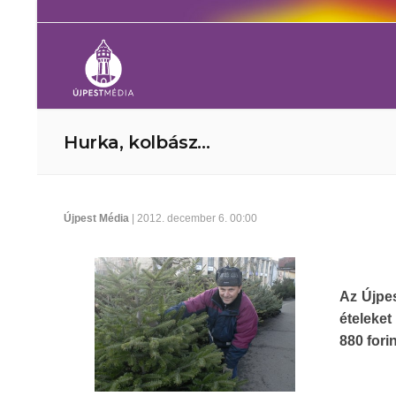
Hurka, kolbász…
Újpest Média
| 2012. december 6. 00:00
Az Újpe
ételeket
880 forin