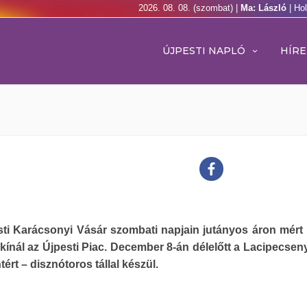
2026. 08. 08. (szombat) |
Ma: László
| Ho
ÚJPESTI NAPLÓ
HÍRE
sti Karácsonyi Vásár szombati napjain jutányos áron mért
 kínál az Újpesti Piac. December 8-án délelőtt a Lacipecseny
tért – disznótoros tállal készül.