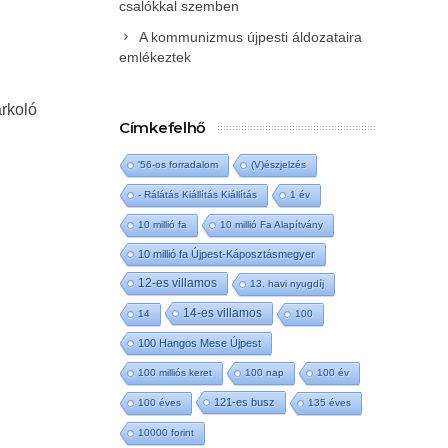
csalókkal szemben
A kommunizmus újpesti áldozataira
emlékeztek
arkoló
Címkefelhő
'56-os forradalom
(V)észjelzés
- Rálátás Kiállítás Kiállítás
1 év
10 millió fa
10 millió Fa Alapítvány
10 millió fa Újpest-Káposztásmegyer
12-es villamos
13. havi nyugdíj
14-es villamos
14
100
100 Hangos Mese Újpest
100 milliós keret
100 nap
100 év
121-es busz
100 éves
135 éves
10000 forint