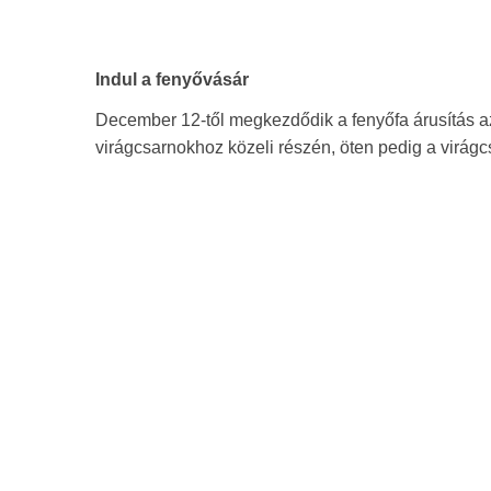
Indul a fenyővásár
December 12-től megkezdődik a fenyőfa árusítás az
virágcsarnokhoz közeli részén, öten pedig a virágc