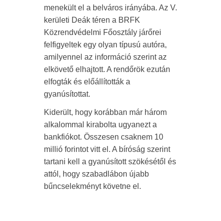
menekült el a belváros irányába. Az V.
kerületi Deák téren a BRFK
Közrendvédelmi Főosztály járőrei
felfigyeltek egy olyan típusú autóra,
amilyennel az információ szerint az
elkövető elhajtott. A rendőrök ezután
elfogták és előállították a
gyanúsítottat.
Kiderült, hogy korábban már három
alkalommal kirabolta ugyanezt a
bankfiókot. Összesen csaknem 10
millió forintot vitt el. A bíróság szerint
tartani kell a gyanúsított szökésétől és
attól, hogy szabadlábon újabb
bűncselekményt követne el.