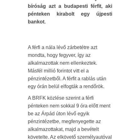
bíróság azt a budapesti férfit, aki
pénteken kirabolt egy újpesti
bankot.
A férfi a nála lévő zárbetétre azt
mondta, hogy fegyver, így az
alkalmazottak nem ellenkeztek.
Másfél millió forintot vitt el a
pénzintézetből. A férfit a rablás után
egy órán belül elfogták a rendőrök.
A BRFK közlése szerint a férfi
pénteken nem sokkal 9 óra előtt ment
be az Árpád úton lévő egyik
pénzintézetbe, megfenyegette az
alkalmazottakat, majd a bevételt
követelte. Az elkövető személyautóval