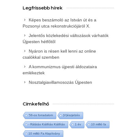
Legfrissebb hírek
Képes beszámoló az István út és a
Pozsonyi utca rekonstrukciójáról X.
Jelentős közlekedési változások várhatók
Újpesten hétfőtől
Nyáron is résen kell lenni az online
csalókkal szemben
A kommunizmus újpesti áldozataira
emlékeztek
Nosztalgiavillamosozás Újpesten
Címkefelhő
'56-os forradalom
(V)észjelzés
- Rálátás Kiállítás Kiállítás
1 év
10 millió fa
10 millió Fa Alapítvány