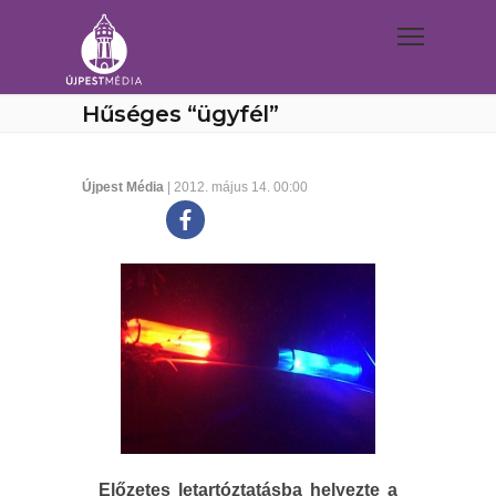
Hűséges “ügyfél”
Újpest Média
| 2012. május 14. 00:00
Előzetes letartóztatásba helyezte a