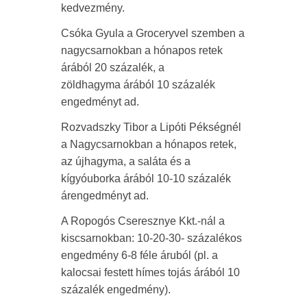
kedvezmény.
Csóka Gyula a Groceryvel szemben a
nagycsarnokban a hónapos retek
árából 20 százalék, a
zöldhagyma árából 10 százalék
engedményt ad.
Rozvadszky Tibor a Lipóti Pékségnél
a Nagycsarnokban a hónapos retek,
az újhagyma, a saláta és a
kígyóuborka árából 10-10 százalék
árengedményt ad.
A Ropogós Cseresznye Kkt.-nál a
kiscsarnokban: 10-20-30- százalékos
engedmény 6-8 féle áruból (pl. a
kalocsai festett hímes tojás árából 10
százalék engedmény).