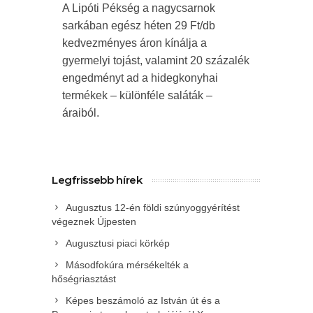
A Lipóti Pékség a nagycsarnok
sarkában egész héten 29 Ft/db
kedvezményes áron kínálja a
gyermelyi tojást, valamint 20 százalék
engedményt ad a hidegkonyhai
termékek – különféle saláták –
áraiból.
Legfrissebb hírek
Augusztus 12-én földi szúnyoggyérítést
végeznek Újpesten
Augusztusi piaci körkép
Másodfokúra mérsékelték a
hőségriasztást
Képes beszámoló az István út és a