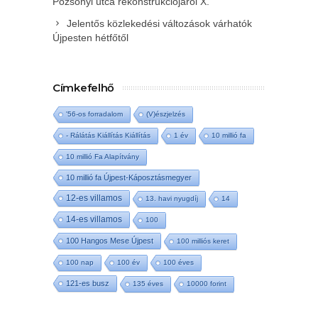
Pozsonyi utca rekonstrukciójáról X.
Jelentős közlekedési változások várhatók
Újpesten hétfőtől
Címkefelhő
'56-os forradalom
(V)észjelzés
- Rálátás Kiállítás Kiállítás
1 év
10 millió fa
10 millió Fa Alapítvány
10 millió fa Újpest-Káposztásmegyer
12-es villamos
13. havi nyugdíj
14
14-es villamos
100
100 Hangos Mese Újpest
100 milliós keret
100 nap
100 év
100 éves
121-es busz
135 éves
10000 forint