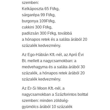
szemben:
Kelkáposzta 65 Ft/kg,
sárgarépa 99 Ft/kg,
burgonya 109Ft/kg,
cukkini 300 Ft/kg,
padlizsán 300 Ft/kg, továbbá
a hónapos retek és a saláta árából 20
százalék kedvezmény.
Az Ego-Hábián Kft.-nél, az Apró Évi
Bt. mellett a nagycsarnokban: a
medvehagyma és a saláta árából 30
százalék, a hónapos retek árából 20
százalék kedvezmény.
Az Er-Si Moon Kft.-nél, a
nagycsarnokban a Százforintos bolttal
szemben: minden zöldség-
gyümölcs árából 10 százalék