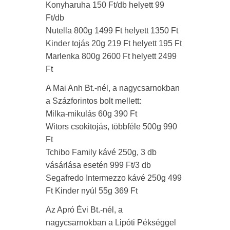
Konyharuha 150 Ft/db helyett 99
Ft/db
Nutella 800g 1499 Ft helyett 1350 Ft
Kinder tojás 20g 219 Ft helyett 195 Ft
Marlenka 800g 2600 Ft helyett 2499
Ft
A Mai Anh Bt.-nél, a nagycsarnokban
a Százforintos bolt mellett:
Milka-mikulás 60g 390 Ft
Witors csokitojás, többféle 500g 990
Ft
Tchibo Family kávé 250g, 3 db
vásárlása esetén 999 Ft/3 db
Segafredo Intermezzo kávé 250g 499
Ft Kinder nyúl 55g 369 Ft
Az Apró Évi Bt.-nél, a
nagycsarnokban a Lipóti Pékséggel