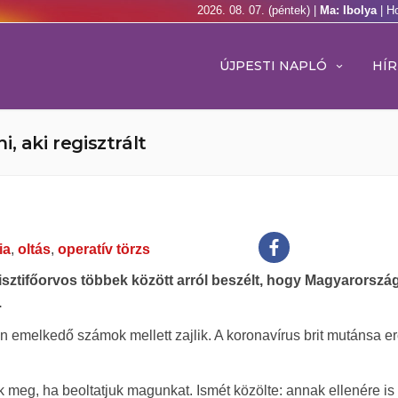
2026. 08. 07. (péntek) |
Ma: Ibolya
| H
ÚJPESTI NAPLÓ
HÍR
, aki regisztrált
ia
,
oltás
,
operatív törzs
tisztifőorvos többek között arról beszélt, hogy Magyarorsz
.
 emelkedő számok mellett zajlik. A koronavírus brit mutánsa er
k meg, ha beoltatjuk magunkat. Ismét közölte: annak ellenére is