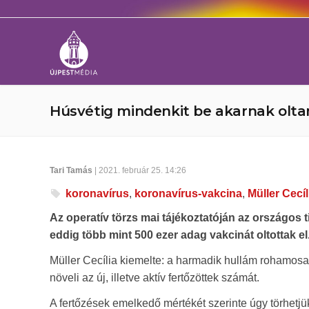
Húsvétig mindenkit be akarnak oltani
Tari Tamás
| 2021. február 25. 14:26
koronavírus
,
koronavírus-vakcina
,
Müller Cecíl
Az operatív törzs mai tájékoztatóján az országos 
eddig több mint 500 ezer adag vakcinát oltottak el
Müller Cecília kiemelte: a harmadik hullám rohamosan
növeli az új, illetve aktív fertőzöttek számát.
A fertőzések emelkedő mértékét szerinte úgy törhetjü