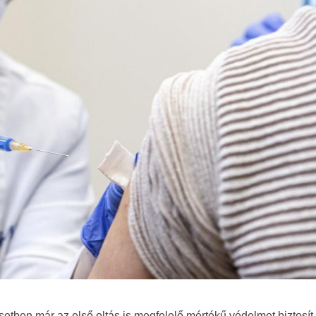
esetben már az első oltás is megfelelő mértékű védelmet biztosít