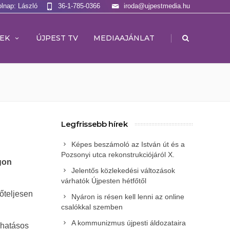
olnap: László
36-1-785-0366
iroda@ujpestmedia.hu
|
EK
ÚJPEST TV
MEDIAAJÁNLAT
Legfrissebb hírek
Képes beszámoló az István út és a
Pozsonyi utca rekonstrukciójáról X.
ágon
Jelentős közlekedési változások
várhatók Újpesten hétfőtől
őteljesen
Nyáron is résen kell lenni az online
csalókkal szemben
A kommunizmus újpesti áldozataira
 hatásos