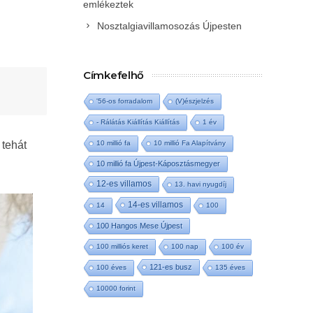
emlékeztek
Nosztalgiavillamosozás Újpesten
Címkefelhő
'56-os forradalom
(V)észjelzés
- Rálátás Kiállítás Kiállítás
1 év
 tehát
10 millió fa
10 millió Fa Alapítvány
10 millió fa Újpest-Káposztásmegyer
12-es villamos
13. havi nyugdíj
14-es villamos
14
100
100 Hangos Mese Újpest
100 milliós keret
100 nap
100 év
121-es busz
100 éves
135 éves
10000 forint