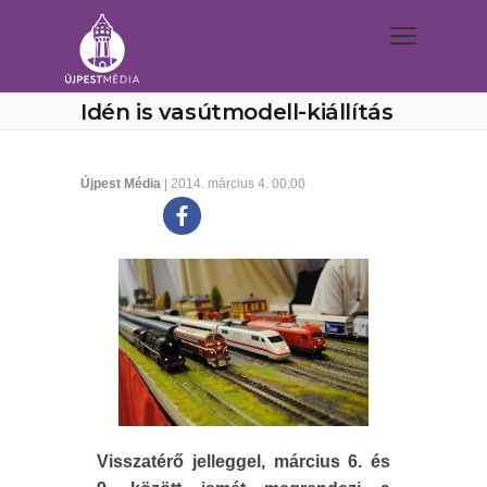
Idén is vasútmodell-kiállítás
Újpest Média
| 2014. március 4. 00:00
Visszatérő jelleggel, március 6. és