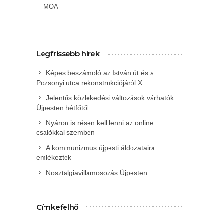
MOA
Legfrissebb hírek
Képes beszámoló az István út és a
Pozsonyi utca rekonstrukciójáról X.
Jelentős közlekedési változások várhatók
Újpesten hétfőtől
Nyáron is résen kell lenni az online
csalókkal szemben
A kommunizmus újpesti áldozataira
emlékeztek
Nosztalgiavillamosozás Újpesten
Címkefelhő