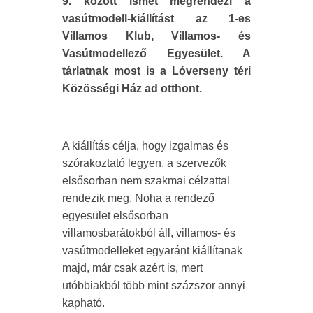
9. között ismét megrendezi a
vasútmodell-kiállítást az 1-es
Villamos Klub, Villamos- és
Vasútmodellező Egyesület. A
tárlatnak most is a Lóverseny téri
Közösségi Ház ad otthont.
A kiállítás célja, hogy izgalmas és
szórakoztató legyen, a szervezők
elsősorban nem szakmai célzattal
rendezik meg. Noha a rendező
egyesület elsősorban
villamosbarátokból áll, villamos- és
vasútmodelleket egyaránt kiállítanak
majd, már csak azért is, mert
utóbbiakból több mint százszor annyi
kapható.