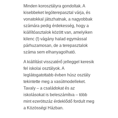
Minden korosztályra gondoltak. A
kisebbeket legóterepasztal várja, és
vonatokkal játszhatnak, a nagyobbak
számára pedig érdekesség, hogy a
kiállítóasztalok között van, amelyiken
kilenc (!) vágány halad egymással
párhuzamosan, de a terepasztalok
száma sem elhanyagolható.
A kiállítást visszatérő jelleggel keresik
fel iskolai osztályok. A
leglátogatottabb évben húsz osztály
tekintette meg a vasútmodelleket.
Tavaly – a családokat és az
iskolásokat is beleszámítva – több
mint ezerötszáz érdeklődő fordult meg
a Közösségi Házban.