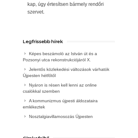
kap, úgy értesítsen bármely rendőri
szervet.
Legfrissebb hírek
Képes beszámoló az István út és a
Pozsonyi utca rekonstrukciójáról X.
Jelentős közlekedési változások várhatók
Újpesten hétfőtől
Nyáron is résen kell lenni az online
csalókkal szemben
A kommunizmus újpesti áldozataira
emlékeztek
Nosztalgiavillamosozás Újpesten