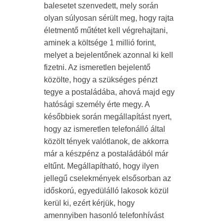
balesetet szenvedett, mely során
olyan súlyosan sérült meg, hogy rajta
életmentő műtétet kell végrehajtani,
aminek a költsége 1 millió forint,
melyet a bejelentőnek azonnal ki kell
fizetni. Az ismeretlen bejelentő
közölte, hogy a szükséges pénzt
tegye a postaládába, ahová majd egy
hatósági személy érte megy. A
későbbiek során megállapítást nyert,
hogy az ismeretlen telefonálló által
közölt tények valótlanok, de akkorra
már a készpénz a postaládából már
eltűnt. Megállapítható, hogy ilyen
jellegű cselekmények elsősorban az
időskorú, egyedülálló lakosok közül
kerül ki, ezért kérjük, hogy
amennyiben hasonló telefonhívást