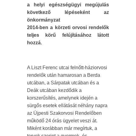
a helyi egészségügyi megújulás
következő lépéseként az
önkormányzat
2014-ben a körzeti orvosi rendelők
teljes körű felújításához látott
hozzá.
A Liszt Ferenc utcai felnőtt-háziorvosi
rendelők után hamarosan a Berda
utcában, a Sárpatak utcában és a
Deák utcában kezdődik a
korszerűsítés, amelynek idején a
sürgős esetek ellátását néhány napra
az Újpesti Szakorvosi Rendelőben
működő 24 órás ügyelet veszi át.
Miként korábban már megírtuk, a
tervek szerint a gyermek- és