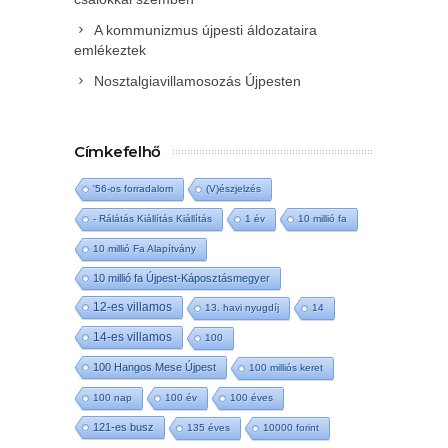
A kommunizmus újpesti áldozataira
emlékeztek
Nosztalgiavillamosozás Újpesten
Címkefelhő
'56-os forradalom
(V)észjelzés
- Rálátás Kiállítás Kiállítás
1 év
10 millió fa
10 millió Fa Alapítvány
10 millió fa Újpest-Káposztásmegyer
12-es villamos
13. havi nyugdíj
14
14-es villamos
100
100 Hangos Mese Újpest
100 milliós keret
100 nap
100 év
100 éves
121-es busz
135 éves
10000 forint