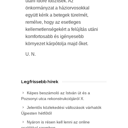
utáni időre időzítsék. Az
önkormányzat a háziorvosokkal
együtt kérik a betegek türelmét,
remélve, hogy az esetleges
kellemetlenségekért a felújítás utáni
komfortosabb és igényesebb
környezet kárpótolja majd őket.
U. N.
Legfrissebb hírek
Képes beszámoló az István út és a
Pozsonyi utca rekonstrukciójáról X.
Jelentős közlekedési változások várhatók
Újpesten hétfőtől
Nyáron is résen kell lenni az online
csalókkal szemben