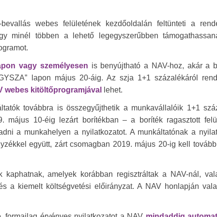
evallás webes felületének kezdőoldalán feltünteti a rend
ogy minél többen a lehető legegyszerűbben támogathassana
ogramot.
lapon vagy személyesen
is benyújtható a NAV-hoz, akár a b
8EGYSZA” lapon május 20-áig. Az szja 1+1 százalékáról rend
 webes kitöltőprogramjával
lehet.
tatók továbbra is összegyűjthetik a munkavállalóik 1+1 szá
 május 10-éig lezárt borítékban – a boríték ragasztott felü
tadni a munkahelyen a nyilatkozatot. A munkáltatónak a nyila
egyzékkel együtt, zárt csomagban 2019. május 20-ig kell tovább
ek kaphatnak, amelyek korábban regisztráltak a NAV-nál, val
és a kiemelt költségvetési előirányzat. A NAV honlapján val
, formailag érvényes nyilatkozatot a NAV
mindaddig automat