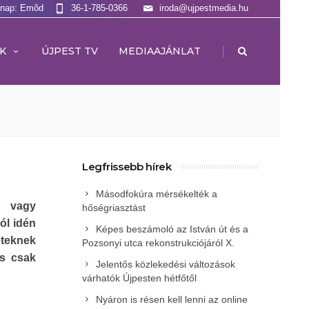
lnap: Emõd
36-1-785-0366
iroda@ujpestmedia.hu
|
K
ÚJPEST TV
MEDIAAJÁNLAT
Legfrissebb hírek
Másodfokúra mérsékelték a
 vagy
hőségriasztást
ól idén
Képes beszámoló az István út és a
eteknek
Pozsonyi utca rekonstrukciójáról X.
ás csak
Jelentős közlekedési változások
várhatók Újpesten hétfőtől
Nyáron is résen kell lenni az online