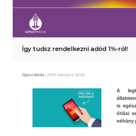
Így tudsz rendelkezni adód 1%-ról!
Újpest Média
| 2019. március 5. 00:00
A legt
állatmen
is egés
óriási s
néhány p