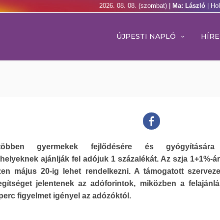
2026. 08. 08. (szombat) |
Ma: László
| Ho
ÚJPESTI NAPLÓ
HÍRE
öbben gyermekek fejlődésére és gyógyítására
helyeknek ajánlják fel adójuk 1 százalékát. Az szja 1+1%-ár
zen május 20-ig lehet rendelkezni. A támogatott szervez
egítséget jelentenek az adóforintok, miközben a felajánl
erc figyelmet igényel az adózóktól.