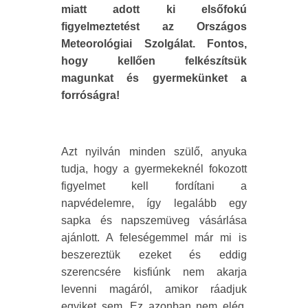
miatt adott ki elsőfokú
figyelmeztetést az Országos
Meteorológiai Szolgálat. Fontos,
hogy kellően felkészítsük
magunkat és gyermekünket a
forróságra!
Azt nyilván minden szülő, anyuka
tudja, hogy a gyermekeknél fokozott
figyelmet kell fordítani a
napvédelemre, így legalább egy
sapka és napszemüveg vásárlása
ajánlott. A feleségemmel már mi is
beszereztük ezeket és eddig
szerencsére kisfiúnk nem akarja
levenni magáról, amikor ráadjuk
egyiket sem. Ez azonban nem elég,