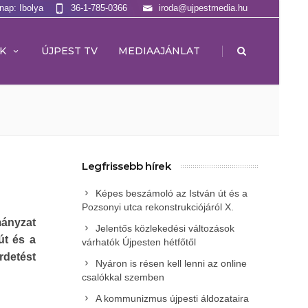
lnap: Ibolya
36-1-785-0366
iroda@ujpestmedia.hu
|
K
ÚJPEST TV
MEDIAAJÁNLAT
Legfrissebb hírek
Képes beszámoló az István út és a
Pozsonyi utca rekonstrukciójáról X.
mányzat
Jelentős közlekedési változások
út és a
várhatók Újpesten hétfőtől
rdetést
Nyáron is résen kell lenni az online
csalókkal szemben
A kommunizmus újpesti áldozataira