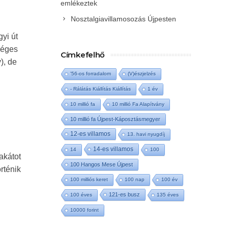
emlékeztek
Nosztalgiavillamosozás Újpesten
yi út
séges
Címkefelhő
), de
'56-os forradalom
(V)észjelzés
- Rálátás Kiállítás Kiállítás
1 év
10 millió fa
10 millió Fa Alapítvány
10 millió fa Újpest-Káposztásmegyer
12-es villamos
13. havi nyugdíj
14-es villamos
14
100
akátot
100 Hangos Mese Újpest
rténik
100 milliós keret
100 nap
100 év
121-es busz
100 éves
135 éves
10000 forint