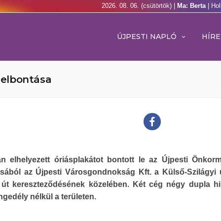
2026. 08. 06. (csütörtök) |
Ma: Berta
| Ho
ÚJPESTI NAPLÓ
HÍRE
k elbontása
san elhelyezett óriásplakátot bontott le az Újpesti Önkor
sából az Újpesti Városgondnokság Kft. a Külső-Szilágyi 
 út kereszteződésének közelében. Két cég négy dupla hi
engedély nélkül a területen.