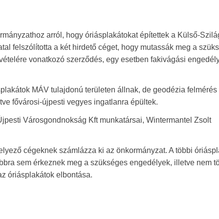
mányzathoz arról, hogy óriásplakátokat építettek a Külső-Szilág
al felszólította a két hirdető céget, hogy mutassák meg a szük
evételére vonatkozó szerződés, egy esetben fakivágási engedély
ásplakátok MÁV tulajdonú területen állnak, de geodézia felmérés
letve fővárosi-újpesti vegyes ingatlanra épültek.
jpesti Városgondnokság Kft munkatársai, Wintermantel Zsolt
helyező cégeknek számlázza ki az önkormányzat. A többi óriáspl
ábbra sem érkeznek meg a szükséges engedélyek, illetve nem tö
az óriásplakátok elbontása.