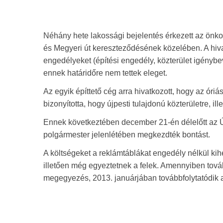
Néhány hete lakossági bejelentés érkezett az önkor
és Megyeri út kereszteződésének közelében. A hivat
engedélyeket (építési engedély, közterület igényb
ennek határidőre nem tettek eleget.
Az egyik építtető cég arra hivatkozott, hogy az óri
bizonyította, hogy újpesti tulajdonú közterületre, il
Ennek következtében december 21-én délelőtt az Ú
polgármester jelenlétében megkezdték bontást.
A költségeket a reklámtáblákat engedély nélkül ki
illetően még egyeztetnek a felek. Amennyiben tov
megegyezés, 2013. januárjában továbbfolytatódik 