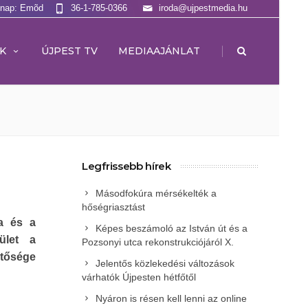
lnap: Emõd
36-1-785-0366
iroda@ujpestmedia.hu
|
K
ÚJPEST TV
MEDIAAJÁNLAT
Legfrissebb hírek
Másodfokúra mérsékelték a
hőségriasztást
ra és a
Képes beszámoló az István út és a
ület a
Pozsonyi utca rekonstrukciójáról X.
tősége
Jelentős közlekedési változások
várhatók Újpesten hétfőtől
Nyáron is résen kell lenni az online