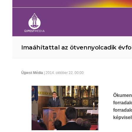
Imaáhítattal az ötvennyolcadik évfo
Újpest Média
| 2014. október 22. 00:00
Ökumeni
forrada
forrada
képvise