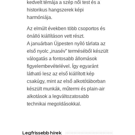
kedvelt témája a szép női test és a
historikus hangszerek képi
harmóniája.
Az elmúlt években több csoportos és
önálló kiállításon vett részt.
A januárban Újpesten nyíló tárlata az
első nyolc „inasév” terméséből készült
válogatás a fontosabb állomások
figyelembevételével. Így egyaránt
látható lesz az első kiállított kép
csakúgy, mint az első alkotótáborban
készült munkák, műtermi és plain-air
alkotások a legváltozatosabb
technikai megoldásokkal.
Legfrissebb hírek