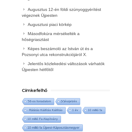
Augusztus 12-én földi szúnyoggyérítést
végeznek Újpesten
Augusztusi piaci körkép
Másodfokúra mérsékelték a
hőségriasztást
Képes beszámoló az István út és a
Pozsonyi utca rekonstrukciójáról X.
Jelentős közlekedési változások várhatók
Újpesten hétfőtől
Címkefelhő
'56-os forradalom
(V)észjelzés
- Rálátás Kiállítás Kiállítás
1 év
10 millió fa
10 millió Fa Alapítvány
10 millió fa Újpest-Káposztásmegyer