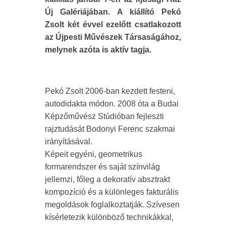
Új Galériájában. A kiállító Pekó
Zsolt két évvel ezelőtt csatlakozott
az Újpesti Művészek Társaságához,
melynek azóta is aktív tagja.
Pekó Zsolt 2006-ban kezdett festeni,
autodidakta módon. 2008 óta a Budai
Képzőművész Stúdióban fejleszti
rajztudását Bodonyi Ferenc szakmai
irányításával.
Képeit egyéni, geometrikus
formarendszer és saját színvilág
jellemzi, főleg a dekoratív absztrakt
kompozíció és a különleges fakturális
megoldások foglalkoztatják. Szívesen
kísérletezik különböző technikákkal,