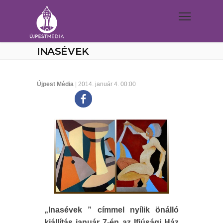
INASÉVEK
Újpest Média
| 2014. január 4. 00:00
„Inasévek ” címmel nyílik önálló
kiállítás január 7-én az Ifjúsági Ház