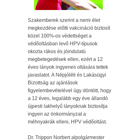
Szakemberek szerint a nemi élet
megkezdése előtti vakcináció biztosít
közel 100%-os védettséget a
védőoltásban levő HPV-típusok
okozta rákos és jóindulatú
megbetegedések ellen, ezért a 12
éves lányok ingyenes oltására tettek
javaslatot. A Népjóléti és Lakásügyi
Bizottság az ajánlások
figyelembevételével úgy döntött, hogy
a 12 éves, legalább egy éve állandó
újpesti lakhelyű lányoknak biztosítja
ingyen az önkormányzat a
méhnyakrák elleni, HPV védőoltást.
Dr. Trippon Norbert alpolgármester