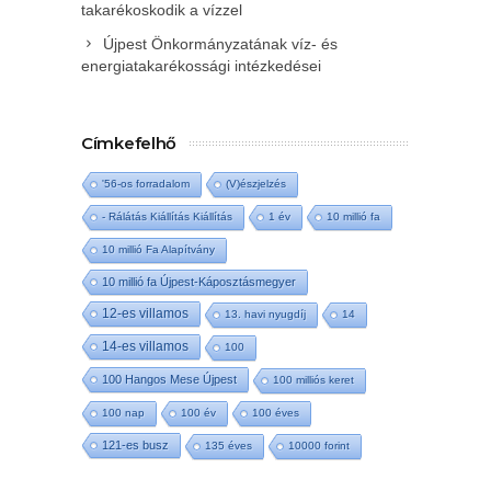
takarékoskodik a vízzel
Újpest Önkormányzatának víz- és
energiatakarékossági intézkedései
Címkefelhő
'56-os forradalom
(V)észjelzés
- Rálátás Kiállítás Kiállítás
1 év
10 millió fa
10 millió Fa Alapítvány
10 millió fa Újpest-Káposztásmegyer
12-es villamos
13. havi nyugdíj
14
14-es villamos
100
100 Hangos Mese Újpest
100 milliós keret
100 nap
100 év
100 éves
121-es busz
135 éves
10000 forint