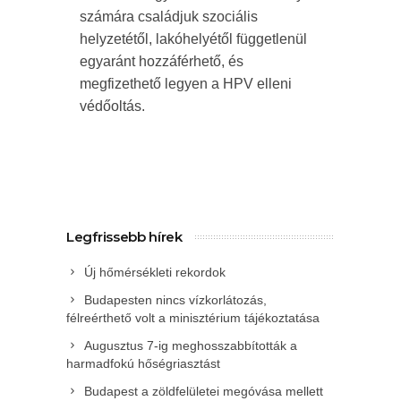
számára családjuk szociális
helyzetétől, lakóhelyétől függetlenül
egyaránt hozzáférhető, és
megfizethető legyen a HPV elleni
védőoltás.
Legfrissebb hírek
Új hőmérsékleti rekordok
Budapesten nincs vízkorlátozás,
félreérthető volt a minisztérium tájékoztatása
Augusztus 7-ig meghosszabbították a
harmadfokú hőségriasztást
Budapest a zöldfelületei megóvása mellett