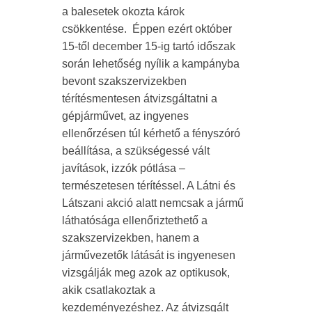
a balesetek okozta károk
csökkentése. Éppen ezért október
15-től december 15-ig tartó időszak
során lehetőség nyílik a kampányba
bevont szakszervizekben
térítésmentesen átvizsgáltatni a
gépjárművet, az ingyenes
ellenőrzésen túl kérhető a fényszóró
beállítása, a szükségessé vált
javítások, izzók pótlása –
természetesen térítéssel. A Látni és
Látszani akció alatt nemcsak a jármű
láthatósága ellenőriztethető a
szakszervizekben, hanem a
járművezetők látását is ingyenesen
vizsgálják meg azok az optikusok,
akik csatlakoztak a
kezdeményezéshez. Az átvizsgált