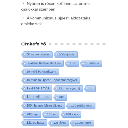
Nyáron is résen kell lenni az online
csalókkal szemben
A kommunizmus újpesti áldozataira
emlékeztek
Címkefelhő
'56-os forradalom
(V)észjelzés
- Rálátás Kiállítás Kiállítás
1 év
10 millió fa
10 millió Fa Alapítvány
10 millió fa Újpest-Káposztásmegyer
12-es villamos
13. havi nyugdíj
14
14-es villamos
100
100 Hangos Mese Újpest
100 milliós keret
100 nap
100 év
100 éves
121-es busz
135 éves
10000 forint