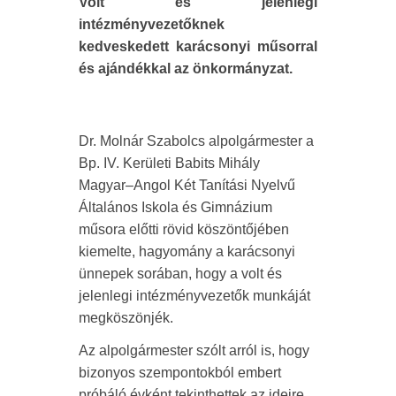
Volt és jelenlegi
intézményvezetőknek
kedveskedett karácsonyi műsorral
és ajándékkal az önkormányzat.
Dr. Molnár Szabolcs alpolgármester a
Bp. IV. Kerületi Babits Mihály
Magyar–Angol Két Tanítási Nyelvű
Általános Iskola és Gimnázium
műsora előtti rövid köszöntőjében
kiemelte, hagyomány a karácsonyi
ünnepek sorában, hogy a volt és
jelenlegi intézményvezetők munkáját
megköszönjék.
Az alpolgármester szólt arról is, hogy
bizonyos szempontokból embert
próbáló évként tekinthettek az ideire,