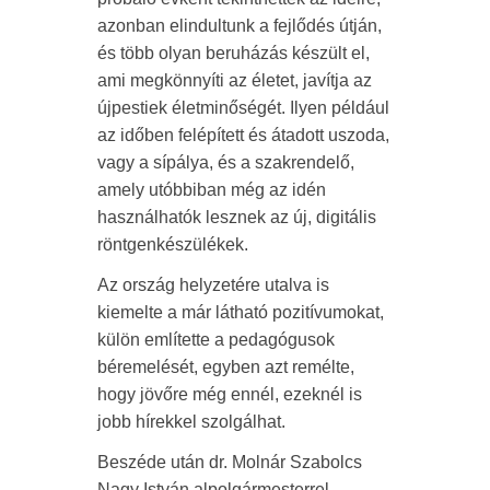
azonban elindultunk a fejlődés útján,
és több olyan beruházás készült el,
ami megkönnyíti az életet, javítja az
újpestiek életminőségét. Ilyen például
az időben felépített és átadott uszoda,
vagy a sípálya, és a szakrendelő,
amely utóbbiban még az idén
használhatók lesznek az új, digitális
röntgenkészülékek.
Az ország helyzetére utalva is
kiemelte a már látható pozitívumokat,
külön említette a pedagógusok
béremelését, egyben azt remélte,
hogy jövőre még ennél, ezeknél is
jobb hírekkel szolgálhat.
Beszéde után dr. Molnár Szabolcs
Nagy István alpolgármesterrel