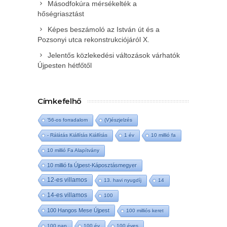
Másodfokúra mérsékelték a
hőségriasztást
Képes beszámoló az István út és a
Pozsonyi utca rekonstrukciójáról X.
Jelentős közlekedési változások várhatók
Újpesten hétfőtől
Címkefelhő
'56-os forradalom
(V)észjelzés
- Rálátás Kiállítás Kiállítás
1 év
10 millió fa
10 millió Fa Alapítvány
10 millió fa Újpest-Káposztásmegyer
12-es villamos
13. havi nyugdíj
14
14-es villamos
100
100 Hangos Mese Újpest
100 milliós keret
100 nap
100 év
100 éves