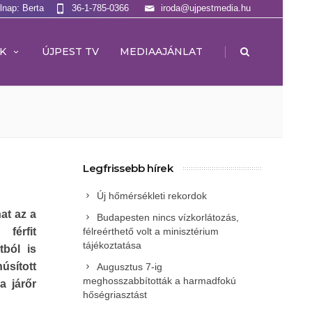
lnap: Berta
36-1-785-0366
iroda@ujpestmedia.hu
|
K
ÚJPEST TV
MEDIAAJÁNLAT
Legfrissebb hírek
Új hőmérsékleti rekordok
at az a
Budapesten nincs vízkorlátozás,
férfit
félreérthető volt a minisztérium
tájékoztatása
ból is
núsított
Augusztus 7-ig
meghosszabbították a harmadfokú
a járőr
hőségriasztást