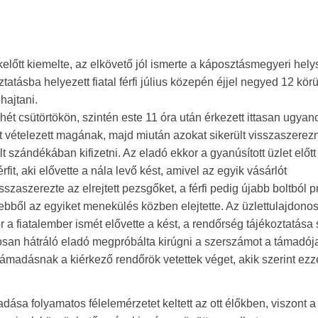
lőtt kiemelte, az elkövető jól ismerte a káposztásmegyeri helys
ztatásba helyezett fiatal férfi július közepén éjjel negyed 12 körü
hajtani.
t csütörtökön, szintén este 11 óra után érkezett ittasan ugyan
vételezett magának, majd miután azokat sikerült visszaszerezni
t szándékában kifizetni. Az eladó ekkor a gyanúsított üzlet előtt
rfit, aki elővette a nála levő kést, amivel az egyik vásárlót
zaszerezte az elrejtett pezsgőket, a férfi pedig újabb boltból p
z, ebből az egyiket menekülés közben elejtette. Az üzlettulajdono
 a fiatalember ismét elővette a kést, a rendőrség tájékoztatása 
osan hátráló eladó megpróbálta kirúgni a szerszámot a támadój
ámadásnak a kiérkező rendőrök vetettek véget, akik szerint ezz
adása folyamatos félelemérzetet keltett az ott élőkben, viszont 