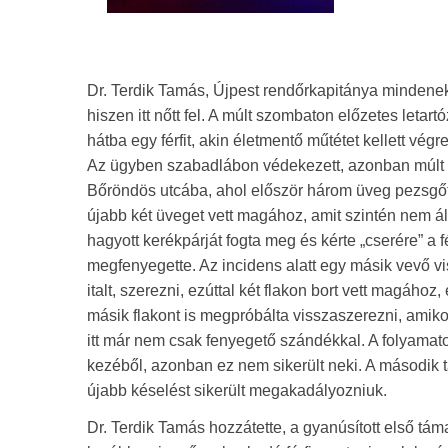
Dr. Terdik Tamás, Újpest rendőrkapitánya mindeneke
hiszen itt nőtt fel. A múlt szombaton előzetes letartó
hátba egy férfit, akin életmentő műtétet kellett végre
Az ügyben szabadlábon védekezett, azonban múlt hé
Bőröndös utcába, ahol először három üveg pezsgőt 
újabb két üveget vett magához, amit szintén nem áll
hagyott kerékpárját fogta meg és kérte „cserére” a fé
megfenyegette. Az incidens alatt egy másik vevő viss
italt, szerezni, ezúttal két flakon bort vett magáho
másik flakont is megpróbálta visszaszerezni, amikor
itt már nem csak fenyegető szándékkal. A folyamat
kezéből, azonban ez nem sikerült neki. A második t
újabb késelést sikerült megakadályozniuk.
Dr. Terdik Tamás hozzátette, a gyanúsított első tám