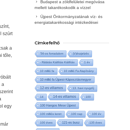
Budapest a zöldfelületei megóvása
mellett takarékoskodik a vízzel
Újpest Önkormányzatának víz- és
energiatakarékossági intézkedései
zínt,
l szúrt
Címkefelhő
csak a
'56-os forradalom
(V)észjelzés
 tőle,
- Rálátás Kiállítás Kiállítás
1 év
10 millió fa
10 millió Fa Alapítvány
róbált
10 millió fa Újpest-Káposztásmegyer
s a
12-es villamos
13. havi nyugdíj
szerint
14-es villamos
14
100
a
el egy
100 Hangos Mese Újpest
100 milliós keret
100 nap
100 év
121-es busz
100 éves
135 éves
a már