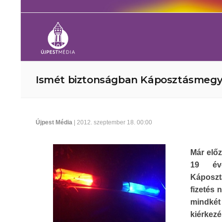
Ismét biztonságban Káposztásmeg
Újpest Média
| 2012. szeptember 18. 00:00
Már előz
19 éve
Káposzt
fizetés 
mindkét
kiérkezé