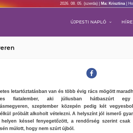
2026. 08. 05. (szerda) |
Ma: Krisztina
| Ho
ÚJPESTI NAPLÓ
HÍRE
yeren
etes letartóztatásban van és több évig rács mögött maradh
s fiatalember, aki júliusban hátbaszúrt egy 
ásmegyeren, szeptember közepén pedig két vegyesbolt
nélkül próbált alkoholt vételezni. A helyszínt jól ismerő gya
 helyen késsel fenyegetőzött, a rendőrség szerint csak 
sén múlott, hogy nem szúrt újból.